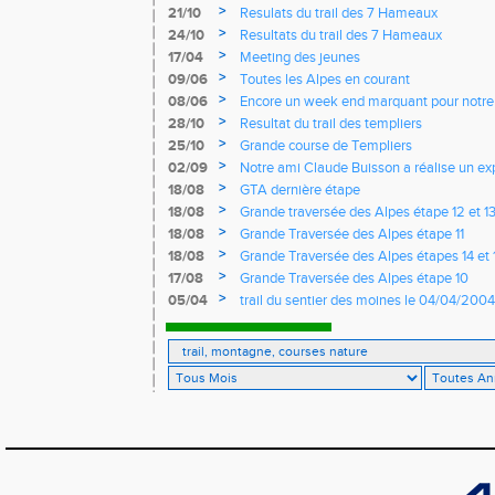
>
21/10
Resulats du trail des 7 Hameaux
>
24/10
Resultats du trail des 7 Hameaux
>
17/04
Meeting des jeunes
>
09/06
Toutes les Alpes en courant
>
08/06
Encore un week end marquant pour notre g
jurassien
>
28/10
Resultat du trail des templiers
>
25/10
Grande course de Templiers
>
02/09
Notre ami Claude Buisson a réalise un exp
juillet, courir durant ...48h
>
18/08
GTA dernière étape
>
18/08
Grande traversée des Alpes étape 12 et 1
>
18/08
Grande Traversée des Alpes étape 11
>
18/08
Grande Traversée des Alpes étapes 14 et 
>
17/08
Grande Traversée des Alpes étape 10
>
05/04
trail du sentier des moines le 04/04/2004