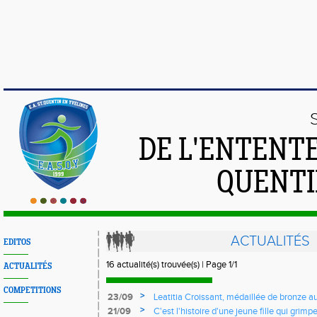
DE L'ENTENT
QUENTI
ACTUALITÉS
EDITOS
16 actualité(s) trouvée(s) | Page 1/1
ACTUALITÉS
COMPETITIONS
>
23/09
Leatitia Croissant, médaillée de bronze 
de course de montagne
>
21/09
C'est l'histoire d'une jeune fille qui grimpe