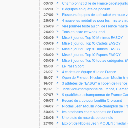
>
03/10
Championnat d'Ile de France cadets-junior
de l'EASQY victorieuses
>
02/10
6 équipes en quête de podium
>
27/09
Plusieurs équipes de spécialité en route 
France
>
26/09
4 nouvelles médailles pour les masters 
>
25/09
1ère journée faste au ch. de France masters
d'argent
>
24/09
Tous en piste ce week-end
>
03/09
Mise à jour du Top 10 Minimes EASQY
>
03/09
Mise à jour du Top 10 Cadets EASQY
>
03/09
Mise à jour du Top 10 Juniors EASQY
>
03/09
Mise à jour du Top 10 Espoirs EASQY
>
03/09
Mise à jour du Top 10 toutes catégories
>
12/08
Le Pass Sport
>
21/07
4 cadets en équipe d'Ile de France
>
19/07
Open de France : Nicolas Jean Moulin à n
Jade Le Corre et Justine Bisiau finalistes
>
14/07
3 athlètes de l'EASQY à l'open de France
>
11/07
Jade vice-championne de France, Clémen
Raphaël en finale
>
07/07
9 qualifiés au championnat de France Cad
>
06/07
Record du club pour Leatitia Croissant
>
04/07
Nicolas Jean Moulin vice-champion de Fr
>
30/06
les prochains championnats de France
>
28/06
Une pluie de records personnels
>
27/06
Exploit de Nicolas Jean MOULIN : médail