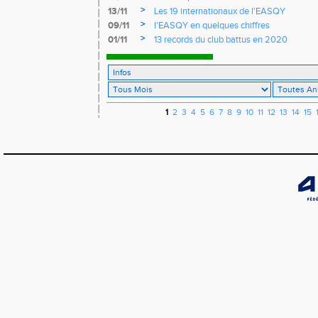
>
13/11
Les 19 internationaux de l'EASQY
>
09/11
l'EASQY en quelques chiffres
>
01/11
13 records du club battus en 2020
1
2
3
4
5
6
7
8
9
10
11
12
13
14
15