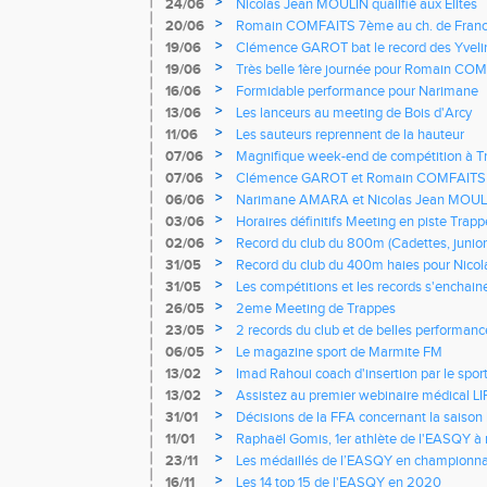
haies au championnat de France ELITE
>
24/06
Nicolas Jean MOULIN qualifié aux Elites
>
20/06
Romain COMFAITS 7ème au ch. de Franc
>
19/06
Clémence GAROT bat le record des Yvelin
cadette, et Jade LE CORRE le record du 
>
19/06
Très belle 1ère journée pour Romain COM
de Décathlon
>
16/06
Formidable performance pour Narimane
>
13/06
Les lanceurs au meeting de Bois d'Arcy
>
11/06
Les sauteurs reprennent de la hauteur
>
07/06
Magnifique week-end de compétition à T
>
07/06
Clémence GAROT et Romain COMFAITS br
combinées
>
06/06
Narimane AMARA et Nicolas Jean MOULI
National de Lilebonne
>
03/06
Horaires définitifs Meeting en piste Trap
>
02/06
Record du club du 800m (Cadettes, juniors
Corre
>
31/05
Record du club du 400m haies pour Nico
>
31/05
Les compétitions et les records s'enchaine
>
26/05
2eme Meeting de Trappes
>
23/05
2 records du club et de belles performan
>
06/05
Le magazine sport de Marmite FM
>
13/02
Imad Rahoui coach d'insertion par le spor
>
13/02
Assistez au premier webinaire médical LIF
>
31/01
Décisions de la FFA concernant la saison 
>
11/01
Raphaël Gomis, 1er athlète de l'EASQY à 
>
23/11
Les médaillés de l’EASQY en championn
>
16/11
Les 14 top 15 de l'EASQY en 2020