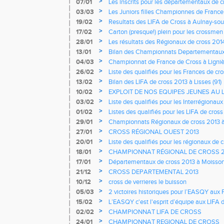
>
07/01
Les inscrits pour les départementaux de cr
>
03/03
Les Juniors filles Championnes de France 
>
19/02
Resultats des LIFA de Cross à Aulnay-sou
>
17/02
Carton (presque!) plein pour les crossme
>
28/01
Les résultats des Régionaux de cross 20
>
13/01
Bilan des Championnats Departementaux
>
04/03
Championnat de France de Cross à Ligni
>
26/02
Liste des qualifiés pour les Frances de cr
Berry
>
13/02
Bilan des LIFA de cross 2013 à Lisses (91)
>
10/02
EXPLOIT DE NOS EQUIPES JEUNES AU L
EQUIPES JEUNES QUALIFIÉES AU FRAN
>
03/02
Liste des qualifiés pour les Interrégionau
>
01/02
Listes des qualifiés pour les LIFA de cross à
2013
>
29/01
Championnats Régionaux de cross 2013 à
>
27/01
CROSS RÉGIONAL OUEST 2013
>
20/01
Liste des qualifiés pour les régionaux de 
Pontois
>
18/01
CHAMPIONNAT RÉGIONAL DE CROSS 2
>
17/01
Départementaux de cross 2013 à Moisso
>
21/12
CROSS DEPARTEMENTAL 2013
>
10/12
cross de verrieres le buisson
>
05/03
2 victoires historiques pour l’EASQY aux 
La Roche-sur-Yon
>
15/02
L’EASQY c'est l'esprit d’équipe aux LIFA
>
02/02
CHAMPIONNAT LIFA DE CROSS
>
24/01
CHAMPIONNAT REGIONAL DE CROSS