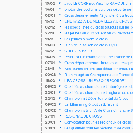
>
10/02
Jade LE CORRE et Yassine RAHOUI, champ
cross
>
14/01
photos des podiums au cross départemen
>
02/01
Cross départemental 12 janvier à Sartrouv
master
>
15/12
UNE RAZZIA DE MEDAILLES AU CROS
>
02/12
les spécialistes du cross toujours sur les
>
22/11
les jeunes du club brillent au ch. départ
>
19/11
Les jeunes aiment le cross
>
19/03
Bilan de la saison de cross 18/19
>
16/12
QUEL CROSS!!!!!
>
14/03
Retour sur le championnat de France de C
>
07/01
Cross départemental: horaires autres qu
>
23/11
Nos jeunes brillent aux départementaux
>
09/03
Bilan mitigé au Championnat de France d
l'EASQY
>
15/02
LIFA CROSS: UN EASQY RECORD!!!!!
>
09/02
Qualifiés au championnat interrégional d
>
22/01
Qualifiés au championnat régional de cro
>
22/12
Championnat Départemental de Cross
>
09/02
Un bilan malgré tout satisfaisant
>
02/02
Championnats LIFA de Cross dimanche 8 
>
27/01
REGIONAL DE CROSS
>
20/01
Convocation pour les régionaux de cross
>
20/01
Les qualifiés pour les régionaux de cross 