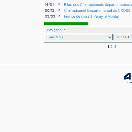
>
16/01
Bilan des Championnats départementaux d
seine
>
30/12
Championnat Départemental de CROSS 20
>
03/03
France de cross à Paray le Monial
1
2
3