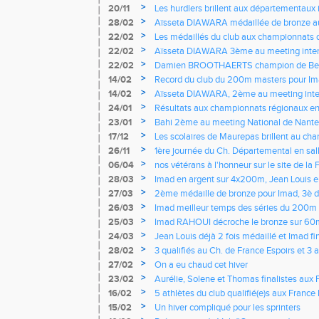
Yvelines
>
20/11
Les hurdlers brillent aux départementaux
Espoirs Seniors
>
28/02
Aïsseta DIAWARA médaillée de bronze a
France Elite
>
22/02
Les médaillés du club aux championnats 
>
22/02
Aïsseta DIAWARA 3ème au meeting inter
>
22/02
Damien BROOTHAERTS champion de Belg
minima pour les ch. du Monde indoor
>
14/02
Record du club du 200m masters pour I
>
14/02
Aïsseta DIAWARA, 2ème au meeting inte
>
24/01
Résultats aux championnats régionaux en
>
23/01
Bahi 2ème au meeting National de Nante
>
17/12
Les scolaires de Maurepas brillent au c
UNSS
>
26/11
1ère journée du Ch. Départemental en sall
>
06/04
nos vétérans à l'honneur sur le site de la
>
28/03
Imad en argent sur 4x200m, Jean Louis e
>
27/03
2ème médaille de bronze pour Imad, 3è 
d'Europe vétérans
>
26/03
Imad meilleur temps des séries du 200m
>
25/03
Imad RAHOUI décroche le bronze sur 60m
vétérans
>
24/03
Jean Louis déjà 2 fois médaillé et Imad fi
vétérans
>
28/02
3 qualifiés au Ch. de France Espoirs et 3
>
27/02
On a eu chaud cet hiver
>
23/02
Aurélie, Solene et Thomas finalistes aux F
club pour Cyril, Damien champion de Belg
>
16/02
5 athlètes du club qualifié(e)s aux France 
>
15/02
Un hiver compliqué pour les sprinters