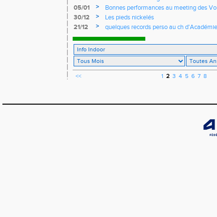
>
05/01
Bonnes performances au meeting des Vo
>
30/12
Les pieds nickelés
>
21/12
quelques records perso au ch d'Académ
<<
1
2
3
4
5
6
7
8