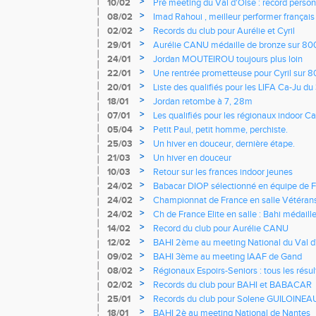
>
10/02
Pré meeting du Val d'Oise : record perso
sur 60m haies
>
08/02
Imad Rahoui , meilleur performer françai
>
02/02
Records du club pour Aurélie et Cyril
>
29/01
Aurélie CANU médaille de bronze sur 80
universitaires
>
24/01
Jordan MOUTEIROU toujours plus loin
>
22/01
Une rentrée prometteuse pour Cyril sur 
>
20/01
Liste des qualifiés pour les LIFA Ca-Ju du 
>
18/01
Jordan retombe à 7, 28m
>
07/01
Les qualifiés pour les régionaux indoor Ca
>
05/04
Petit Paul, petit homme, perchiste.
>
25/03
Un hiver en douceur, dernière étape.
>
21/03
Un hiver en douceur
>
10/03
Retour sur les frances indoor jeunes
>
24/02
Babacar DIOP sélectionné en équipe de F
>
24/02
Championnat de France en salle Vétéran
>
24/02
Ch de France Elite en salle : Bahi médaill
Justine 7è
>
14/02
Record du club pour Aurélie CANU
>
12/02
BAHI 2ème au meeting National du Val d
>
09/02
BAHI 3ème au meeting IAAF de Gand
>
08/02
Régionaux Espoirs-Seniors : tous les résul
>
02/02
Records du club pour BAHI et BABACAR
>
25/01
Records du club pour Solene GUILOINEA
>
18/01
BAHI 2è au meeting National de Nantes