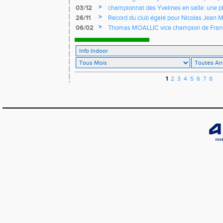
championnats de France UNSS
>
03/12
championnat des Yvelines en salle: une p
personnels
>
26/11
Record du club égalé pour Nicolas Jean M
>
06/02
Thomas MOALLIC vice champion de Fran
haies
1
2
3
4
5
6
7
8