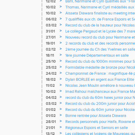
>
12/02
Bahi, Narimane et Cyril qualifiés aux ''Fran
>
10/02
Thomas, Narimane et Cyril médaillés aux
>
10/02
Aïsseta Diawara finaliste au meeting int
>
06/02
7 qualiffiés aux ch. de France Espoirs et Se
>
03/02
Record du club de la hauteur pour Nico
>
31/01
Le collège Pergaud et le Lycée des 7 ma
champions de France UNSS
>
27/01
Nouveau record du club pour Narimane e
personnels pour les cadets -juniors
>
19/01
2 records du club et des records personn
Régionnal en salle à Eaubonne
>
02/12
2ème journée du Ch des Yvelines en sall
>
18/11
1ère journée Départementaux en salle
>
25/10
Record du club du 1000m minimes pour 
>
25/02
Formidable médaille de bronze pour Nic
60m haies
>
24/02
Championnat de France : magnifique 4è p
pour Nicolas Jean MOULIN
>
18/02
Dylan BORLEE en argent aux France Elite
>
11/02
Nicolas Jean Moulin améliore à nouveau l
60m haies
>
10/02
Imad Rahoui malchanceux aux France Ma
>
04/02
record du club du 60m haies junior pour
>
03/02
Record du club du 200m junior pour Acio
>
01/02
Record du club du 60m junior pour Nicola
>
01/02
Bonne rentrée pour Aïsseta Diawara
>
28/01
Records personnels pour Haifa, Roxane et
>
21/01
Régionaux Espoirs et Seniors en salle
>
13/12
Les collègiens et lycéens de Maurepas qua