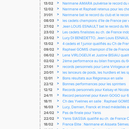
Elite en salle
>
13/02
Narimane AMARA pulvérise le record du 
>
12/02
Narimane et Raphaël retenus pour les c
en salle
>
31/01
Narimane bat le record du club et le reco
salle
>
08/03
les cadets champions d'Ile de France par
>
27/02
Jean LOUIS ESNAULT bat le record du M
des masters de 80 ans
>
23/02
Les cadets finalistes au ch. de France ind
>
23/02
Lucy DI BENEDETTO, Jean Louis ESNAULT
RAVELOSONA médaillés aux France Mas
>
13/02
4 cadets et 1 junior qualifiés au Ch de Fra
>
09/02
Raphael GOMIS champion d’Ile de France
>
06/02
Lena VIRLOGEUX et Justine BISIAU qualif
Espoirs et National 2
>
02/02
2ème performance au bilan français du 6
rahael GOMIS
>
27/01
records personnels pour Lena Virlogeux e
>
20/01
les lanceurs de poids, les hurdlers et les 
France UNSS
>
12/01
Bons résultats aux Régionaux en salle
>
22/12
Bonnes performances pour les sprinters
>
12/12
Records personnels pour Kelsay et Nicol
>
24/11
Record personnel pour Kevin GOGO sur
>
18/11
Ch des Yvelines en salle : Raphael GOMIS
60m haies cadets
>
16/03
Lucy, Damien, Franck et Imad médaillés 
France Masters
>
24/02
Pas de finale pour Yanis
>
22/02
Yanis SIASSIA qualifié au ch. de France C
>
18/02
France Elite : Narimane et Aïsseta 5èmes