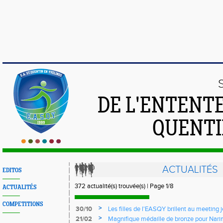
DE L'ENTENT
QUENTI
ACTUALITÉS
EDITOS
372 actualité(s) trouvée(s) | Page 1/8
ACTUALITÉS
COMPETITIONS
>
30/10
Les filles de l'EASQY brillent au meeting 
avec 4 records du club battus
>
21/02
Magnifique médaille de bronze pour Nari