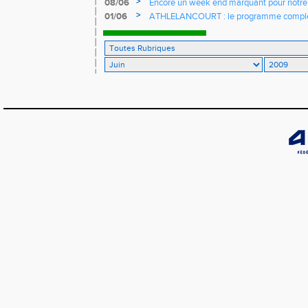
>
08/06
Encore un week end marquant pour notre g
jurassien
>
01/06
ATHLELANCOURT : le programme compl