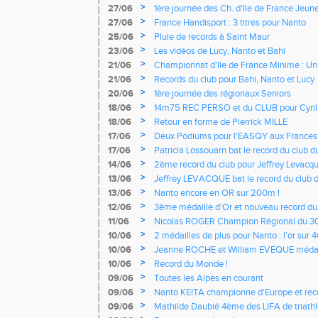
>
27/06
1ère journée des Ch. d'Ile de France Jeune
pour l'EASQY
>
27/06
France Handisport : 3 titres pour Nanto
>
25/06
Pluie de records à Saint Maur
>
23/06
Les vidéos de Lucy, Nanto et Bahi
>
21/06
Championnat d'Ile de France Minime : Un
campagne
>
21/06
Records du club pour Bahi, Nanto et Lucy
>
20/06
1ère journée des régionaux Seniors
>
18/06
14m75 REC PERSO et du CLUB pour Cyri
d'AMIENS
>
18/06
Retour en forme de Pierrick MILLE
>
17/06
Deux Podiums pour l'EASQY aux Frances
>
17/06
Patricia Lossouarn bat le record du club d
>
14/06
2ème record du club pour Jeffrey Levacq
>
13/06
Jeffrey LEVACQUE bat le record du club 
>
13/06
Nanto encore en OR sur 200m !
>
12/06
3ème médaille d'Or et nouveau record du
>
11/06
Nicolas ROGER Champion Régional du 3
>
10/06
2 médailles de plus pour Nanto : l'or sur 
longueur et des photos
>
10/06
Jeanne ROCHE et William EVEQUE médaill
de France de triathlon
>
10/06
Record du Monde !
>
09/06
Toutes les Alpes en courant
>
09/06
Nanto KEITA championne d'Europe et r
100m
>
09/06
Mathilde Daubié 4ème des LIFA de triath