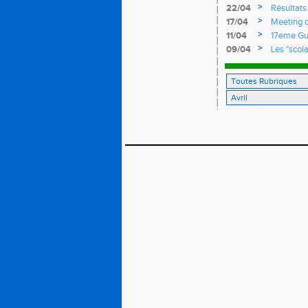
>
22/04
Résultats
>
17/04
Meeting 
>
11/04
17eme Gu
>
09/04
Les "scola