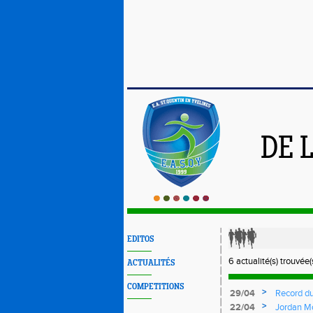
DE 
EDITOS
6 actualité(s) trouvée(s
ACTUALITÉS
COMPETITIONS
>
29/04
Record du
prometteur
>
22/04
Jordan Mo