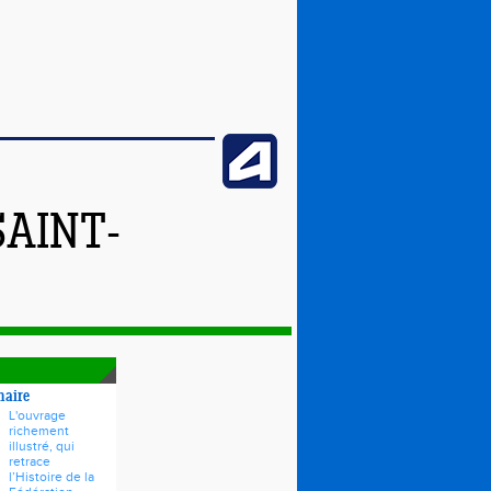
SAINT-
naire
L'ouvrage
richement
illustré, qui
retrace
l’Histoire de la