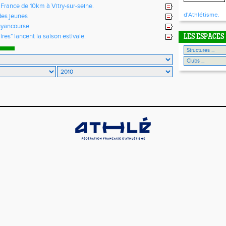
 France de 10km à Vitry-sur-seine.
d'Athlétisme.
des jeunes
yancourse
ires" lancent la saison estivale.
LES ESPACES