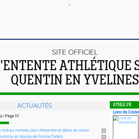
SITE OFFICIEL
L'ENTENTE ATHLÉTIQUE 
QUENTIN EN YVELINES
ACTUALITÉS
ATHLE.FR
Livre du Cente
) | Page 1/1
 club au marteau pour Alexandre et début de saison
 pour les autres...
uteirou en équipe de France Cadets