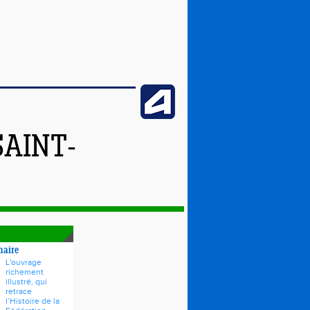
SAINT-
naire
L'ouvrage
richement
illustré, qui
retrace
l’Histoire de la