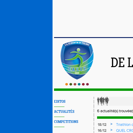
DE 
EDITOS
6 actualité(s) trouvée(s
ACTUALITÉS
COMPETITIONS
>
18/12
Triathlon 
>
16/12
QUEL CROS