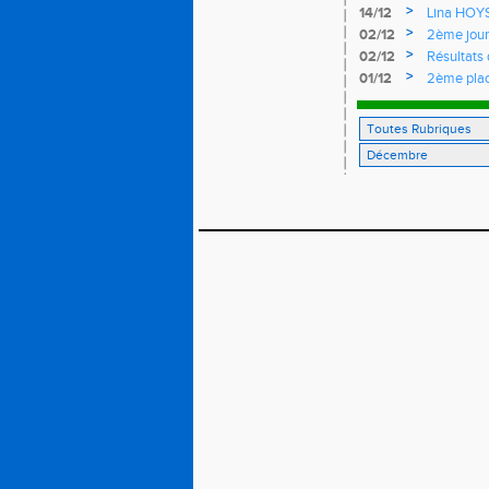
>
14/12
Lina HOYS 
>
02/12
2ème jour
>
02/12
Résultats 
>
01/12
2ème plac
Mureaux