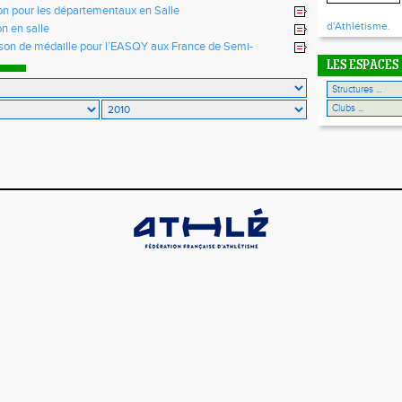
n pour les départementaux en Salle
d'Athlétisme.
n en salle
son de médaille pour l’EASQY aux France de Semi-
 St Pol-Morlaix
LES ESPACES