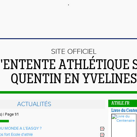
SITE OFFICIEL
L'ENTENTE ATHLÉTIQUE 
QUENTIN EN YVELINES
ACTUALITÉS
ATHLE.FR
Livre du Cente
) | Page 1/1
U MONDE A L'EASQY ?
 fort Ecole d'athlé