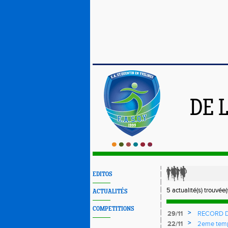
DE 
EDITOS
5 actualité(s) trouvée(s
ACTUALITÉS
COMPETITIONS
>
29/11
RECORD D
>
22/11
2eme temps