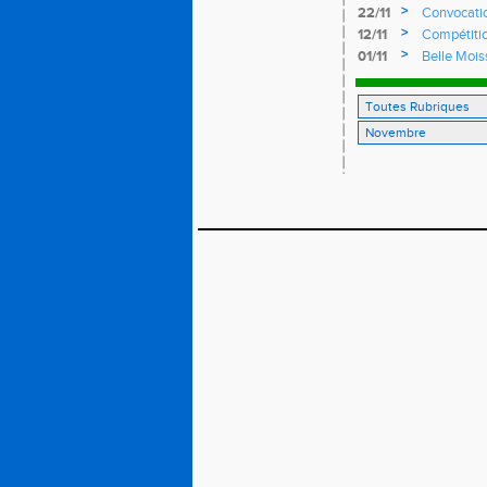
>
22/11
Convocatio
>
12/11
Compétitio
>
01/11
Belle Mois
marathon à