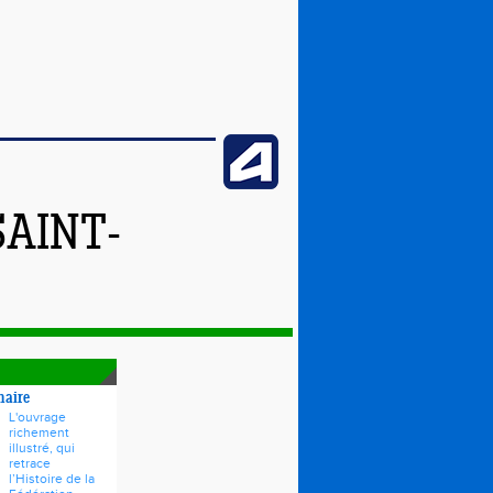
SAINT-
naire
L'ouvrage
richement
illustré, qui
retrace
l’Histoire de la