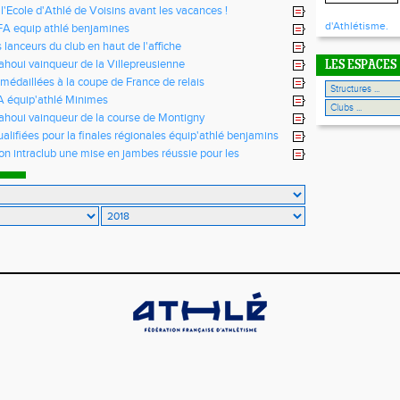
l'Ecole d'Athlé de Voisins avant les vacances !
d'Athlétisme.
FA equip athlé benjamines
 lanceurs du club en haut de l'affiche
ahoui vainqueur de la Villepreusienne
LES ESPACES
médaillées à la coupe de France de relais
FA équip'athlé Minimes
ahoui vainqueur de la course de Montigny
alifiées pour la finales régionales équip'athlé benjamins
on intraclub une mise en jambes réussie pour les
s minimes