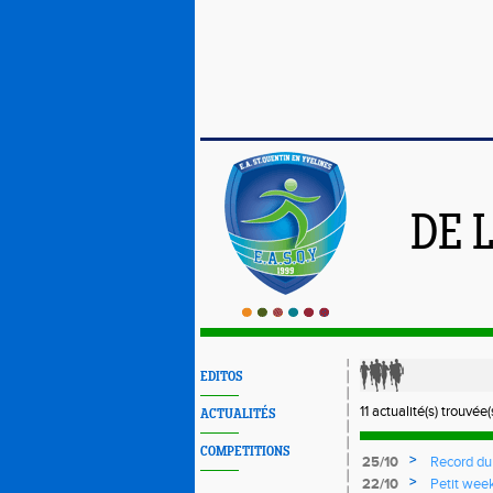
DE 
EDITOS
11 actualité(s) trouvée(
ACTUALITÉS
COMPETITIONS
>
25/10
Record du
>
22/10
Petit wee