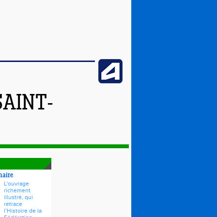
SAINT-
naire
L'ouvrage
richement
illustré, qui
retrace
l’Histoire de la