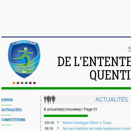
DE L'ENTENT
QUENTI
ACTUALITÉS
EDITOS
6 actualité(s) trouvée(s) | Page 1/1
ACTUALITÉS
COMPETITIONS
>
25/10
Match Interligue 10km a Tours
>
18/10
1er tour triathlon en salle benjamins mini