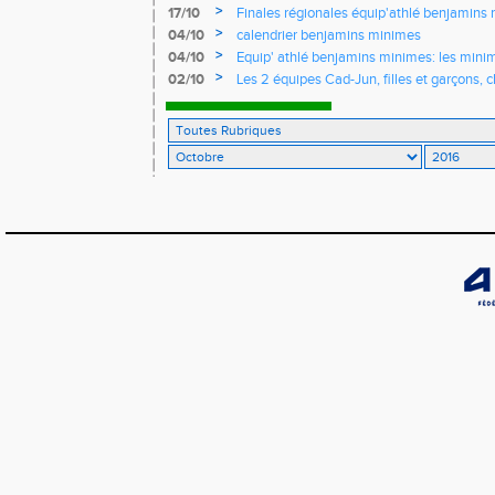
>
17/10
Finales régionales équip'athlé benjamins
>
04/10
calendrier benjamins minimes
>
04/10
Equip' athlé benjamins minimes: les minimes
autres sur liste complémentaire
>
02/10
Les 2 équipes Cad-Jun, filles et garçons, 
France