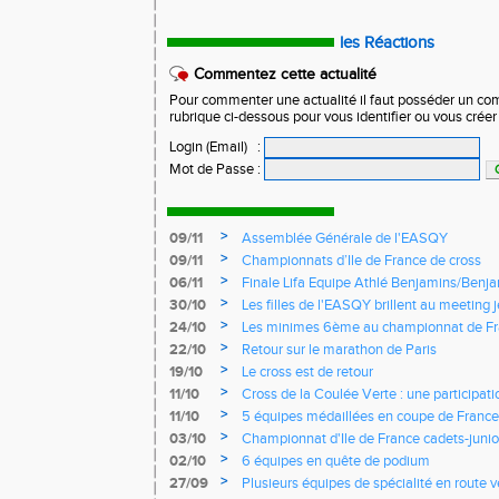
les Réactions
Commentez cette actualité
Pour commenter une actualité il faut posséder un compt
rubrique ci-dessous pour vous identifier ou vous crée
Login (Email)
:
Mot de Passe
:
>
09/11
Assemblée Générale de l'EASQY
>
09/11
Championnats d’Ile de France de cross
>
06/11
Finale Lifa Equipe Athlé Benjamins/Benj
>
30/10
Les filles de l'EASQY brillent au meeting 
records du club battus
>
24/10
Les minimes 6ème au championnat de Fr
>
22/10
Retour sur le marathon de Paris
>
19/10
Le cross est de retour
>
11/10
Cross de la Coulée Verte : une participat
Rendez-vous !
>
11/10
5 équipes médaillées en coupe de France
>
03/10
Championnat d'Ile de France cadets-junior
l'EASQY victorieuses
>
02/10
6 équipes en quête de podium
>
27/09
Plusieurs équipes de spécialité en route 