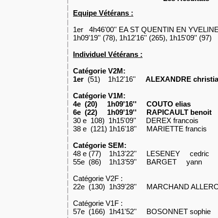
Equipe Vétérans :
1er 4h46'00'' EA ST QUENTIN EN YVELINE
1h09'19'' (78), 1h12'16'' (265), 1h15'09'' (97)
Individuel Vétérans :
Catégorie V2M:
1er
(51) 1h12'16''
ALEXANDRE christi
Catégorie V1M:
4e (20) 1h09'16'' COUTO elias
6e (22) 1h09'19'' RAPICAULT benoit
30 e 108) 1h15'09'' DEREX francois
38 e (121) 1h16'18'' MARIETTE francis
Catégorie SEM:
48 e (77) 1h13'22'' LESENEY cedric
55e (86) 1h13'59'' BARGET yann
Catégorie V2F :
22e (130) 1h39'28'' MARCHAND ALLERO
Catégorie V1F :
57e (166) 1h41'52'' BOSONNET sophie