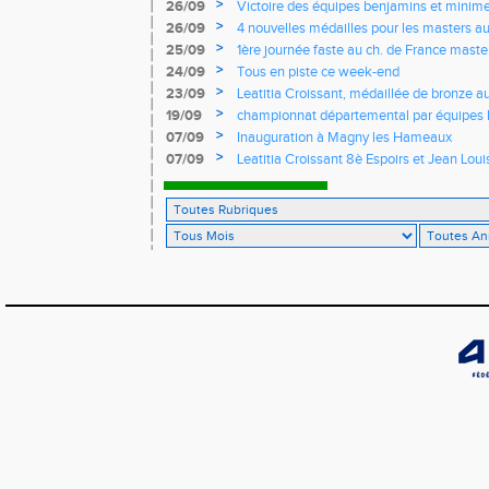
France
>
26/09
Victoire des équipes benjamins et minim
Yvelines
>
26/09
4 nouvelles médailles pour les masters 
>
25/09
1ère journée faste au ch. de France masters
d'argent
>
24/09
Tous en piste ce week-end
>
23/09
Leatitia Croissant, médaillée de bronze 
de course de montagne
>
19/09
championnat départemental par équipes 
>
07/09
Inauguration à Magny les Hameaux
>
07/09
Leatitia Croissant 8è Espoirs et Jean Loui
France de 10 km sur route