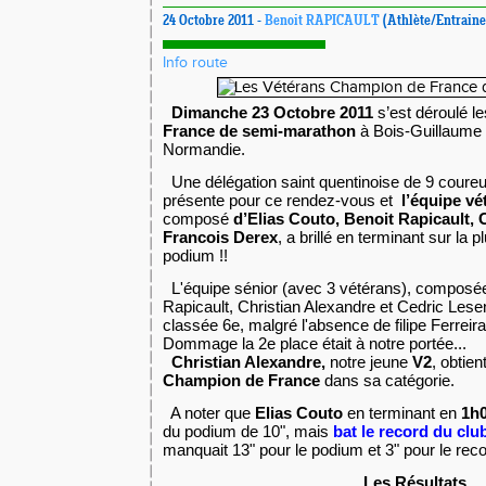
24 Octobre 2011 -
Benoit RAPICAULT
(Athlète/Entraine
Info route
Dimanche 23 Octobre 2011
s’est déroulé l
France de semi-marathon
à Bois-Guillaume s
Normandie.
Une délégation saint quentinoise de 9 coureu
présente pour ce rendez-vous et
l’équipe v
composé
d’Elias Couto, Benoit Rapicault, 
Francois Derex
, a brillé en terminant sur la
podium !!
L'équipe sénior (avec 3 vétérans), composée
Rapicault, Christian Alexandre et Cedric Lese
classée 6e, malgré l'absence de filipe Ferreir
Dommage la 2e place était à notre portée...
Christian Alexandre,
notre jeune
V2
, obtien
Champion de France
dans sa catégorie.
A noter que
Elias Couto
en terminant en
1h0
du podium de 10", mais
bat le record du clu
manquait 13" pour le podium et 3" pour le reco
Les Résultats