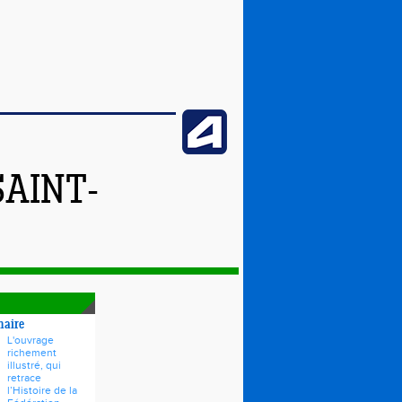
SAINT-
naire
L'ouvrage
richement
illustré, qui
retrace
l’Histoire de la