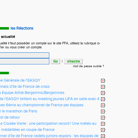
les Réactions
actualité
ité il faut posséder un compte sur le site FFA, utilisez la rubrique ci-
fier ou vous créer un compte.
|
mot de passe oublié ?
e Générale de l'EASQY
ats d’Ile de France de cross
fa Equipe Athlé Benjamins/Benjamines
s de l'EASQY brillent au meeting jeunes LIFA en salle avec 4
u club battus
mes 6ème au championnat de France par équipes
r le marathon de Paris
st de retour
la Coulée Verte : une participation record ! Une météo au
us !
 médaillées en coupe de France
at d'Ile de France cadets-juniors-espoirs : les équipes de