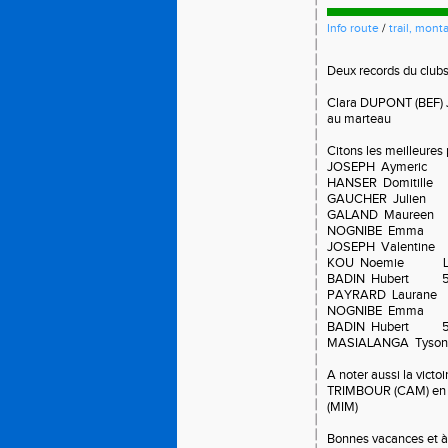
Info route
/
trail, mon
Deux records du clubs
Clara DUPONT (BEF) 
au marteau
Citons les meilleures 
JOSEPH Aymeric 
HANSER Domitill
GAUCHER Julien 5
GALAND Maureen 
NOGNIBE Emma 50
JOSEPH Valentine
KOU Noemie 
BADIN Huber
PAYRARD Laurane
NOGNIBE Emma Di
BADIN Hubert 50
MASIALANGA Tyson
A noter aussi la vict
TRIMBOUR (CAM) en 
(MIM)
Bonnes vacances et à 