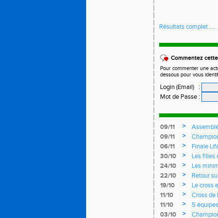
Résultats complet ....
Commentez cette 
Pour commenter une actual
dessous pour vous identi
Login (Email)
:
Mot de Passe
:
>
09/11
Assemblé
>
09/11
Championn
>
06/11
Finale Li
>
30/10
Les fille
records d
>
24/10
Les mini
>
22/10
Retour su
>
19/10
Le cross e
>
11/10
Cross de 
Rendez-vo
>
11/10
5 équipes
>
03/10
Championn