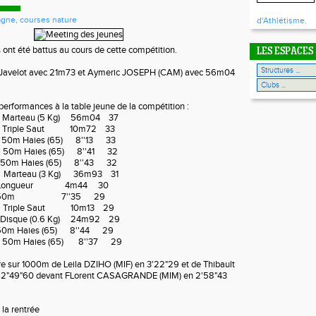
tagne, courses nature
d'Athlétisme.
 ont été battus au cours de cette compétition.
LES ESPACES
Javelot avec 21m73 et Aymeric JOSEPH (CAM) avec 56m04
performances à la table jeune de la compétition :
Marteau (5 Kg) 56m04 37
e Triple Saut 10m72 33
0m Haies (65) 8''13 33
50m Haies (65) 8''41 32
m Haies (65) 8''43 32
 Marteau (3 Kg) 36m93 31
Longueur 4m44 30
t 50m 7''35 29
 Triple Saut 10m13 29
sque (0.6 Kg) 24m92 29
m Haies (65) 8''44 29
 50m Haies (65) 8''37 29
oire sur 1000m de Leila DZIHO (MIF) en 3'22"29 et de Thibault
2"49"60 devant FLorent CASAGRANDE (MIM) en 2'58"43
la rentrée