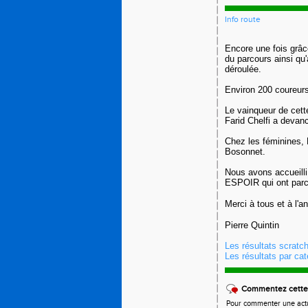
Info route
Encore une fois grâc
du parcours ainsi qu'a
déroulée.
Environ 200 coureurs
Le vainqueur de cett
Farid Chelfi a devan
Chez les féminines,
Bosonnet.
Nous avons accueilli
ESPOIR qui ont parc
Merci à tous et à l'a
Pierre Quintin
Les résultats scratch
Les résultats par caté
Commentez cette 
Pour commenter une actual