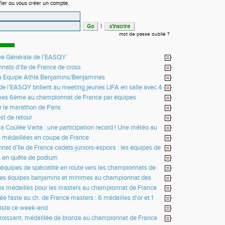
fier ou vous créer un compte.
|
mot de passe oublié ?
e Générale de l'EASQY
ats d’Ile de France de cross
fa Equipe Athlé Benjamins/Benjamines
s de l'EASQY brillent au meeting jeunes LIFA en salle avec 4
u club battus
mes 6ème au championnat de France par équipes
r le marathon de Paris
st de retour
la Coulée Verte : une participation record ! Une météo au
us !
 médaillées en coupe de France
at d'Ile de France cadets-juniors-espoirs : les équipes de
ictorieuses
s en quête de podium
 équipes de spécialité en route vers les championnats de
des équipes benjamins et minimes au championnat des
es médailles pour les masters au championnat de France
ée faste au ch. de France masters : 6 médailles d'or et 1
iste ce week-end
Croissant, médaillée de bronze au championnat de France