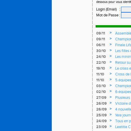
dessous pour vous identi
Login (Email)
:
Mot de Passe
:
>
09/11
Assemblé
>
09/11
Championn
>
06/11
Finale Li
>
30/10
Les fille
records d
>
24/10
Les mini
>
22/10
Retour su
>
19/10
Le cross e
>
11/10
Cross de 
Rendez-vo
>
11/10
5 équipes
>
03/10
Championn
l'EASQY v
>
02/10
6 équipe
>
27/09
Plusieurs
France
>
26/09
Victoire 
Yvelines
>
26/09
4 nouvell
>
25/09
1ère journ
d'argent
>
24/09
Tous en p
>
23/09
Leatitia 