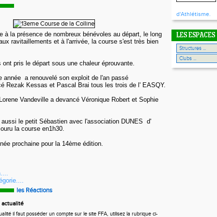
d'Athlétisme.
e à la présence de nombreux bénévoles au départ, le long
LES ESPACES
ux ravitaillements et à l'arrivée, l
a course s'est très bien
 ont pris le départ sous une chaleur éprouvante.
e année a renouvelé son exploit de l'an passé
cé Rezak Kessas et Pascal Brai tous les trois de l' EASQY.
 Lorene Vandeville a devancé Véronique Robert et Sophie
 aussi le petit Sébastien avec l'association DUNES d'
ouru la course en1h30.
nnée prochaine pour la 14ème édition.
....
gorie....
les Réactions
actualité
ité il faut posséder un compte sur le site FFA, utilisez la rubrique ci-