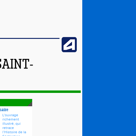
SAINT-
naire
L'ouvrage
richement
illustré, qui
retrace
l’Histoire de la