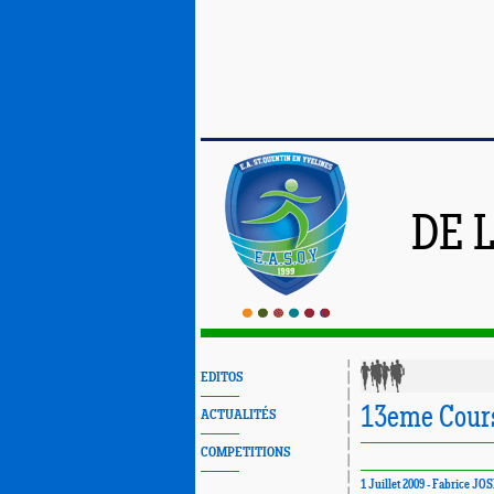
DE 
EDITOS
13eme Cours
ACTUALITÉS
COMPETITIONS
1 Juillet 2009 - Fabrice J