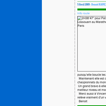
5 Avril 2009 -
Benoit RAPI
Info route
puisqu'elle boucle le
Maintenant elle est d
chaùpionnats du mond
Un grand bravo à elle,
meilleur niveau et main
Merci aussi à Vincen
relève vraiment d'un vr
Benoit