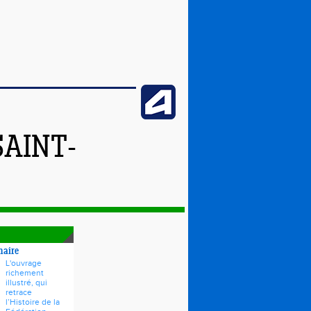
SAINT-
naire
L'ouvrage
richement
illustré, qui
retrace
l’Histoire de la