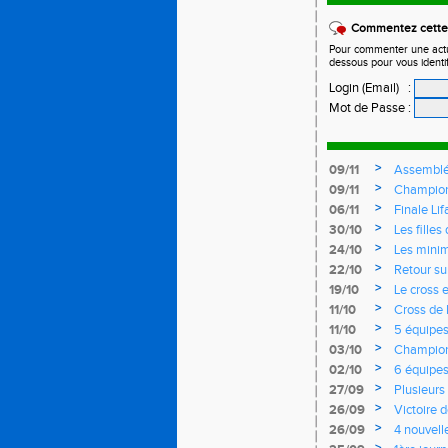
Commentez cette 
Pour commenter une actual
dessous pour vous identi
Login (Email)
:
Mot de Passe
:
>
09/11
Assemblé
>
09/11
Championn
>
06/11
Finale Li
>
30/10
Les fille
records d
>
24/10
Les mini
>
22/10
Retour su
>
19/10
Le cross e
>
11/10
Cross de 
Rendez-vo
>
11/10
5 équipes
>
03/10
Championn
l'EASQY v
>
02/10
6 équipe
>
27/09
Plusieurs
France
>
26/09
Victoire 
Yvelines
>
26/09
4 nouvell