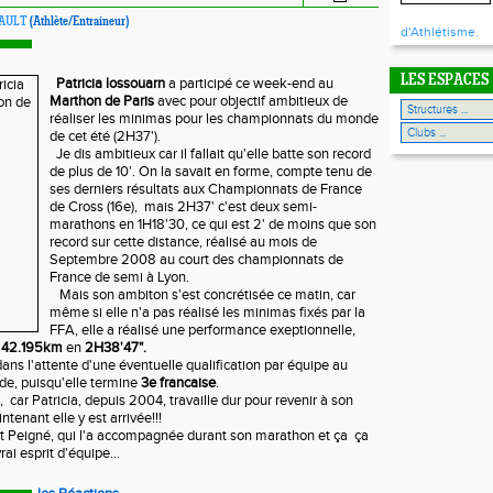
CAULT
(Athlète/Entraineur)
d'Athlétisme.
LES ESPACES
Patricia lossouarn
a participé ce week-end au
Marthon de Paris
avec pour objectif ambitieux de
réaliser les minimas pour les championnats du monde
de cet été (2H37').
Je dis ambitieux car il fallait qu'elle batte son record
de plus de 10'. On la savait en forme, compte tenu de
ses derniers résultats aux Championnats de France
de Cross (16e), mais 2H37' c'est deux semi-
marathons en 1H18'30, ce qui est 2' de moins que son
record sur cette distance, réalisé au mois de
Septembre 2008 au court des championnats de
France de semi à Lyon.
Mais son ambiton s'est concrétisée ce matin, car
même si elle n'a pas réalisé les minimas fixés par la
FFA, elle a réalisé une performance exeptionnelle,
s
42.195km
en
2H38'47".
ans l'attente d'une éventuelle qualification par équipe au
e, puisqu'elle termine
3e francaise
.
 car Patricia, depuis 2004, travaille dur pour revenir à son
tenant elle y est arrivée!!!
t Peigné, qui l'a accompagnée durant son marathon et ça ça
ai esprit d'équipe...