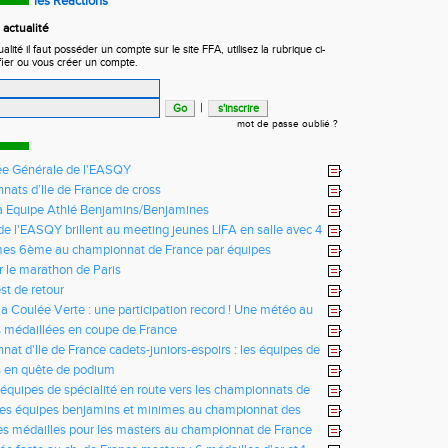
les Réactions
actualité
ité il faut posséder un compte sur le site FFA, utilisez la rubrique ci-
fier ou vous créer un compte.
|
mot de passe oublié ?
e Générale de l'EASQY
ats d’Ile de France de cross
fa Equipe Athlé Benjamins/Benjamines
s de l'EASQY brillent au meeting jeunes LIFA en salle avec 4
u club battus
mes 6ème au championnat de France par équipes
r le marathon de Paris
st de retour
la Coulée Verte : une participation record ! Une météo au
us !
 médaillées en coupe de France
at d'Ile de France cadets-juniors-espoirs : les équipes de
ictorieuses
s en quête de podium
 équipes de spécialité en route vers les championnats de
des équipes benjamins et minimes au championnat des
es médailles pour les masters au championnat de France