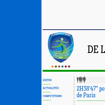
DE 
EDITOS
2H38'47" po
ACTUALITÉS
de Paris
COMPETITIONS