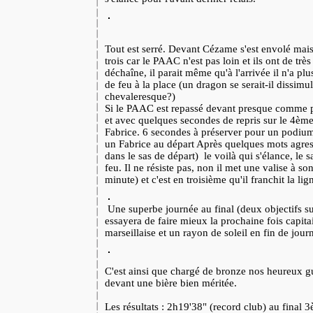
Tout est serré. Devant Cézame s'est envolé mais
trois car le PAAC n'est pas loin et ils ont de trè
déchaîne, il parait même qu'à l'arrivée il n'a p
de feu à la place (un dragon se serait-il dissim
chevaleresque?)
Si le PAAC est repassé devant presque comme
et avec quelques secondes de repris sur le 4ème
Fabrice. 6 secondes à préserver pour un podium.
un Fabrice au départ Après quelques mots agres
dans le sas de départ) le voilà qui s'élance, le 
feu. Il ne résiste pas, non il met une valise à s
minute) et c'est en troisième qu'il franchit la lig
Une superbe journée au final (deux objectifs sur
essayera de faire mieux la prochaine fois capit
marseillaise et un rayon de soleil en fin de jour
C'est ainsi que chargé de bronze nos heureux gu
devant une bière bien méritée.
Les résultats : 2h19'38" (record club) au fina