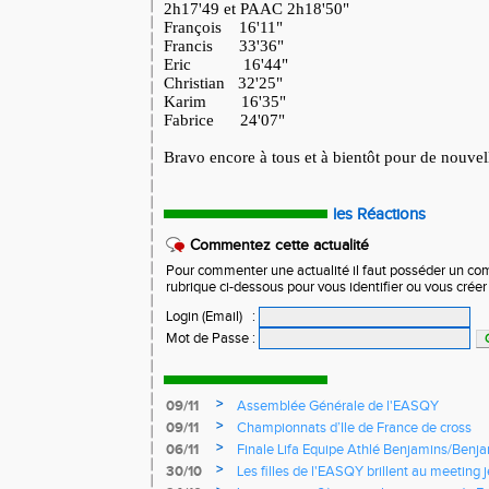
2h17'49 et PAAC 2h18'50"
François 16'11"
Francis 33'36"
Eric 16'44"
Christian 32'25"
Karim 16'35"
Fabrice 24'07"
Bravo encore à tous et à bientôt pour de nouvell
les Réactions
Commentez cette actualité
Pour commenter une actualité il faut posséder un compt
rubrique ci-dessous pour vous identifier ou vous crée
Login (Email)
:
Mot de Passe
:
>
09/11
Assemblée Générale de l'EASQY
>
09/11
Championnats d’Ile de France de cross
>
06/11
Finale Lifa Equipe Athlé Benjamins/Benj
>
30/10
Les filles de l'EASQY brillent au meeting 