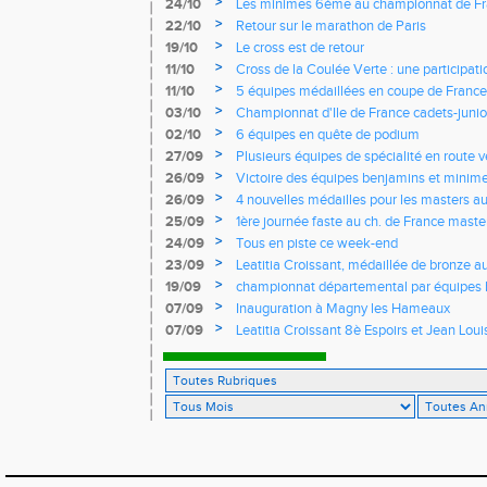
records du club battus
>
24/10
Les minimes 6ème au championnat de Fr
>
22/10
Retour sur le marathon de Paris
>
19/10
Le cross est de retour
>
11/10
Cross de la Coulée Verte : une participat
Rendez-vous !
>
11/10
5 équipes médaillées en coupe de France
>
03/10
Championnat d'Ile de France cadets-junior
l'EASQY victorieuses
>
02/10
6 équipes en quête de podium
>
27/09
Plusieurs équipes de spécialité en route 
France
>
26/09
Victoire des équipes benjamins et minim
Yvelines
>
26/09
4 nouvelles médailles pour les masters 
>
25/09
1ère journée faste au ch. de France masters
d'argent
>
24/09
Tous en piste ce week-end
>
23/09
Leatitia Croissant, médaillée de bronze 
de course de montagne
>
19/09
championnat départemental par équipes 
>
07/09
Inauguration à Magny les Hameaux
>
07/09
Leatitia Croissant 8è Espoirs et Jean Loui
France de 10 km sur route