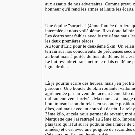
aux assauts de nos adversaires. Comme prévu c'e
honneur qu'il rend les armes et limite les écarts.
Une équipe "surprise" (4ème l'année dernière 
intercalée et nous voilà 4ème. Il va donc falloir
Les écarts sont faibles avec le troisième mais l
les deux premières places.
Au tour d'Eric pour le deuxième 5km. Un relais 
terrain sur nos concurrents, de précieuses seco
au bout mais à portée de fusil du 3ème. Et c'es
Le but revenir et transmettre le relais en 3ème p
ligne droite.
Là je pourrai écrire des heures, mais j'en profite
parcours. Une boucle de 5km roulante, vallonné
agrémentée par un vent de face au 3ème kilo da
qui ramène vers l'arrivée. Ma course, à l'image 
bout transmission du relais en seconde position
dîtes, oui mais avec un coup du destin. Le rel
3ème kilo, et cela nous permet de revenir, moi 
Marquette que j'ai rattrapé au 2ème kilo. Impossi
plus tard qu'il fut sur le podium des France de c
années) et c'est avec une poignée de secondes
s'élance pour l'avant dernier relais.