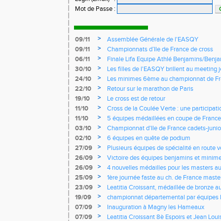
Mot de Passe
:
>
09/11
Assemblée Générale de l'EASQY
>
09/11
Championnats d’Ile de France de cross
>
06/11
Finale Lifa Equipe Athlé Benjamins/Benj
>
30/10
Les filles de l'EASQY brillent au meeting 
records du club battus
>
24/10
Les minimes 6ème au championnat de Fr
>
22/10
Retour sur le marathon de Paris
>
19/10
Le cross est de retour
>
11/10
Cross de la Coulée Verte : une participat
Rendez-vous !
>
11/10
5 équipes médaillées en coupe de France
>
03/10
Championnat d'Ile de France cadets-junior
l'EASQY victorieuses
>
02/10
6 équipes en quête de podium
>
27/09
Plusieurs équipes de spécialité en route 
France
>
26/09
Victoire des équipes benjamins et minim
Yvelines
>
26/09
4 nouvelles médailles pour les masters 
>
25/09
1ère journée faste au ch. de France masters
d'argent
>
23/09
Leatitia Croissant, médaillée de bronze 
de course de montagne
>
19/09
championnat départemental par équipes 
>
07/09
Inauguration à Magny les Hameaux
>
07/09
Leatitia Croissant 8è Espoirs et Jean Loui