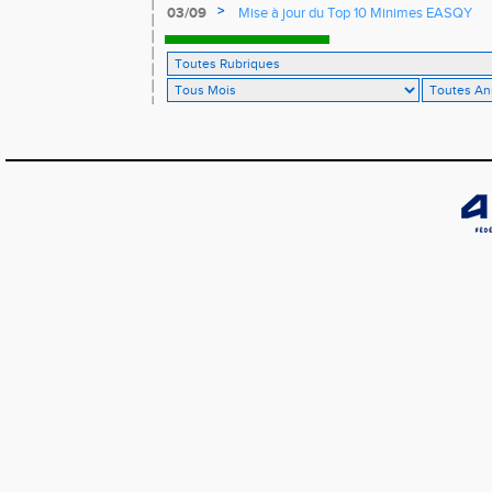
France de 10 km sur route
>
03/09
Mise à jour du Top 10 Minimes EASQY