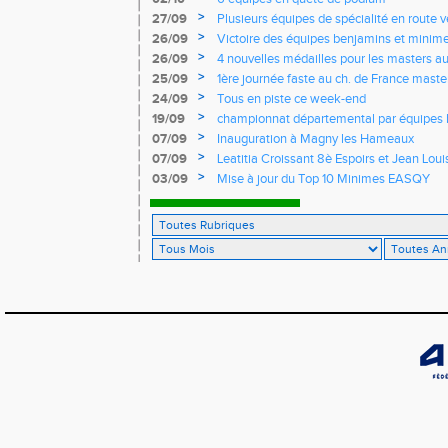
>
27/09
Plusieurs équipes de spécialité en route 
France
>
26/09
Victoire des équipes benjamins et minim
Yvelines
>
26/09
4 nouvelles médailles pour les masters 
>
25/09
1ère journée faste au ch. de France masters
d'argent
>
24/09
Tous en piste ce week-end
>
19/09
championnat départemental par équipes 
>
07/09
Inauguration à Magny les Hameaux
>
07/09
Leatitia Croissant 8è Espoirs et Jean Loui
France de 10 km sur route
>
03/09
Mise à jour du Top 10 Minimes EASQY