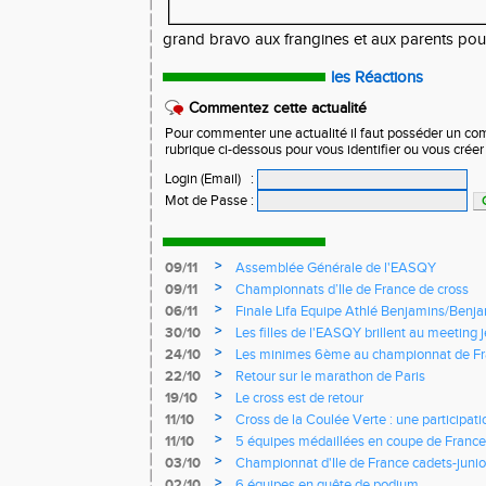
grand bravo aux frangines et aux parents po
les Réactions
Commentez cette actualité
Pour commenter une actualité il faut posséder un compt
rubrique ci-dessous pour vous identifier ou vous crée
Login (Email)
:
Mot de Passe
:
>
09/11
Assemblée Générale de l'EASQY
>
09/11
Championnats d’Ile de France de cross
>
06/11
Finale Lifa Equipe Athlé Benjamins/Benj
>
30/10
Les filles de l'EASQY brillent au meeting 
records du club battus
>
24/10
Les minimes 6ème au championnat de Fr
>
22/10
Retour sur le marathon de Paris
>
19/10
Le cross est de retour
>
11/10
Cross de la Coulée Verte : une participat
Rendez-vous !
>
11/10
5 équipes médaillées en coupe de France
>
03/10
Championnat d'Ile de France cadets-junior
l'EASQY victorieuses
>
02/10
6 équipes en quête de podium