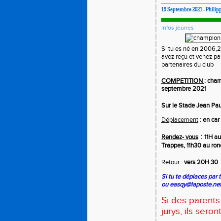
19 Septembre 2021 - Phili
Infos jeunes
Si tu es né en 2006,
avez reçu et venez par
partenaires du club
COMPETITION
:
cham
septembre 2021
Sur le Stade Jean P
Déplacement
: en car
:
Rendez- vous
11H a
Trappes, 11h30 au ron
Retour :
vers 20H 30
Si tu te déplaces par 
ou easqy@laposte.net
Si des parents
jurys, ils sero