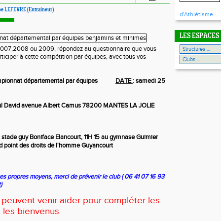
ppe LEFEVRE (Entraineur)
d'Athlétisme.
LES ESPACES
2007,2008 ou 2009, répondez au questionnaire que vous
ticiper à cette compétition par équipes, avec tous vos
pionnat départemental par équipes
DATE
:
samedi 25
aul David avenue Albert Camus 78200 MANTES LA JOLIE
u stade guy Boniface Elancourt, 11H 15 au gymnase Guimier
d point des droits de l'homme Guyancourt
tes propres moyens, merci de prévenir le club ( 06 41 07 16 93
)
 peuvent venir aider pour compléter les
nt les bienvenus