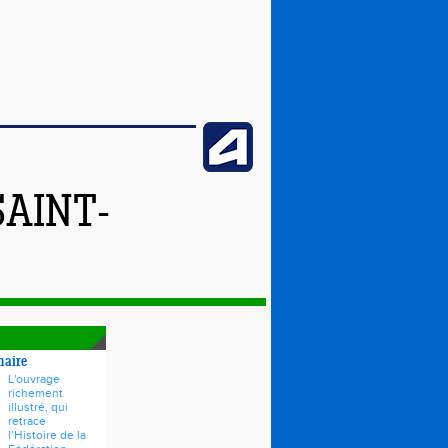
SAINT-
naire
L'ouvrage
richement
illustré, qui
retrace
l’Histoire de la