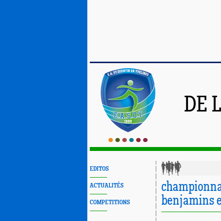
DE 
EDITOS
championnat
ACTUALITÉS
benjamins 
COMPETITIONS