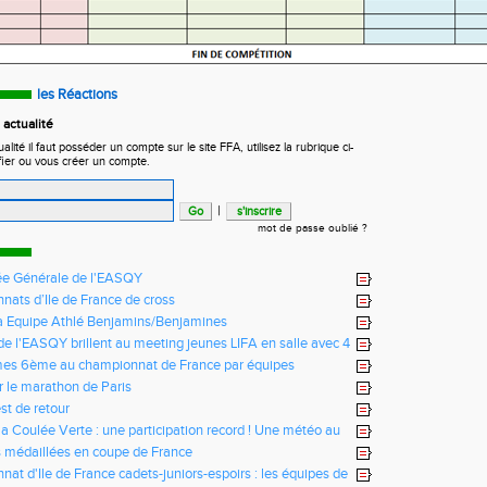
les Réactions
actualité
ité il faut posséder un compte sur le site FFA, utilisez la rubrique ci-
fier ou vous créer un compte.
|
mot de passe oublié ?
e Générale de l'EASQY
ats d’Ile de France de cross
fa Equipe Athlé Benjamins/Benjamines
s de l'EASQY brillent au meeting jeunes LIFA en salle avec 4
u club battus
mes 6ème au championnat de France par équipes
r le marathon de Paris
st de retour
la Coulée Verte : une participation record ! Une météo au
us !
 médaillées en coupe de France
at d'Ile de France cadets-juniors-espoirs : les équipes de