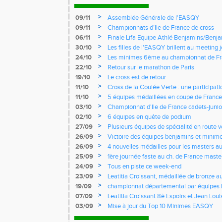
>
09/11
Assemblée Générale de l'EASQY
>
09/11
Championnats d’Ile de France de cross
>
06/11
Finale Lifa Equipe Athlé Benjamins/Benj
>
30/10
Les filles de l'EASQY brillent au meeting 
records du club battus
>
24/10
Les minimes 6ème au championnat de Fr
>
22/10
Retour sur le marathon de Paris
>
19/10
Le cross est de retour
>
11/10
Cross de la Coulée Verte : une participat
Rendez-vous !
>
11/10
5 équipes médaillées en coupe de France
>
03/10
Championnat d'Ile de France cadets-junior
l'EASQY victorieuses
>
02/10
6 équipes en quête de podium
>
27/09
Plusieurs équipes de spécialité en route 
France
>
26/09
Victoire des équipes benjamins et minim
Yvelines
>
26/09
4 nouvelles médailles pour les masters 
>
25/09
1ère journée faste au ch. de France masters
d'argent
>
24/09
Tous en piste ce week-end
>
23/09
Leatitia Croissant, médaillée de bronze 
de course de montagne
>
19/09
championnat départemental par équipes 
>
07/09
Leatitia Croissant 8è Espoirs et Jean Loui
France de 10 km sur route
>
03/09
Mise à jour du Top 10 Minimes EASQY