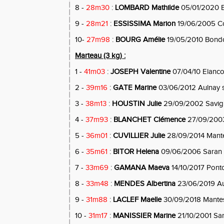
8 -
28m30
:
LOMBARD Mathilde
05/01/2020 B
9 -
28m21
:
ESSISSIMA Marion
19/06/2005 C
10-
27m98
:
BOURG Amélie
19/05/2010 Bond
Marteau (3 kg) :
1 -
41m03
:
JOSEPH Valentine
07/04/10 Elanco
2 -
39m16
:
GATE Marine
03/06/2012 Aulnay 
3 -
38m13
:
HOUSTIN Julie
29/09/2002 Savig
4 -
37m93
:
BLANCHET Clémence
27/09/2003
5 -
36m01
:
CUVILLIER Julie
28/09/2014 Mantes
6 -
35m61
:
BITOR Helena
09/06/2006 Saran
7 -
33m69
:
GAMANA Maeva
14/10/2017 Pont
8 -
33m48
:
MENDES Albertina
23/06/2019 Au
9 -
31m88
:
LACLEF Maelle
30/09/2018 Mantes 
10 -
31m17
:
MANISSIER Marine
21/10/2001 Sa