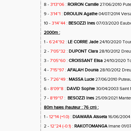
8 -
3'13''06
:
ROIRON Camille
27/06/2010 Put
9 -
3’14’’1
:
DROULIN Agathe
04/07/2014 Versa
10 -
3’14’’44
:
BESOZZI Ines
07/03/2020 Eaub
2000m :
1 -
6’24’’92
:
LE CORRE Jade
24/10/2020 Tou
2 -
7'05''32
:
DUPONT Clara
28/10/2012 Dreu
3 -
7'05''60
:
CROISSANT Elisa
24/10/2020 T
4 -
7'15''97
:
AFALAH Dounia
28/10/2012 Dre
5 -
7'26''49
:
MASSA Lucie
27/06/2010 Putea
6 -
8'09''8
:
DAVID Sophie
30/04/2003 Saint
7 -
8'19''17
:
BESOZZI Ines
25/09/2021 Mante
80m haies (hauteur : 76 cm) :
1 -
12''14 (+1.0)
:
DIAWARA Aïsseta
16/06/2004
2 -
12’’24 (-0.1)
:
RAKOTOMANGA
Imane 01/07