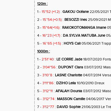
120m :
1 -
15"52 (+1.2)
:
GAKOU Océane
22/05/2021 
2 -
15’’54 (+0.5)
:
BESOZZI Ines
25/09/2021 M
3 -
15''64(+1.6)
:
RAKOKOTOMANGA Imane
05
4 -
16''23 (+1.7)
:
DA SYLVA MATUBA June
05/
5 -
16’’65 (+1.5)
:
HOYS Cali
05/06/2021 Trap
1000m :
1 -
2’51’’40
:
LE CORRE Jade
18/07/2020 Font
2 -
3'04''56
:
DUPONT Clara
03/07/2012 Maiso
3 -
3’10’’8
:
LASNE Charlotte
04/07/2014 Versai
4 -
3'11''86
:
DZIHO Leila
10/10/2010 Dreux
5 -
3'12''11
:
AFALAH Dounia
03/07/2012 Maison
6 -
3'12''74
:
MASSON Camille
04/06/2017 Vers
7 -
3'12''77
:
DAVID Sophie
21/06/2003 Le Tr