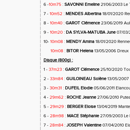
6 -
10m75
:
SAVONNI Emeline
21/06/2003 Le 
7 -
10m52
:
MENDES Albertina
18/01/2020 Re
8 -
10m40
:
GAROT Clémence
23/06/2019 Aul
9 -
10m20
:
DA SYLVA-MATUBA June
07/03/
10-
10m08
:
MENDY Amina
18/01/2020 Renne
10m08
:
BITOR Helena
13/05/2006 Dreux
Disque (800g) :
1 -
37m23
:
GAROT Clémence
25/10/2020 To
2 -
33m84
:
GUILOINEAU Solène
13/05/2007 M
3 -
30m31
:
DUFEIL Elodie
05/06/2011 Elancou
4 -
29m62
:
ROCHE Jeanne
27/06/2010 Pute
5 -
29m29
:
BERGER Eloise
13/04/2019 Mantes
6 -
28m98
:
MACE Stéphanie
27/09/2003 Le 
7 -
28m84
:
JOSEPH Valentine
07/04/2010 El