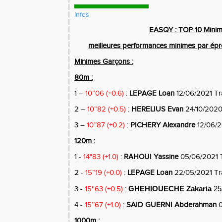
Infos
EASQY : TOP 10 Mini
meilleures performances minimes par ép
Minimes Garçons :
80m :
1 –
10’’06 (+0.6)
:
LEPAGE Loan
12/06/2021 T
2 –
10’’82 (+0.5)
:
HERELIUS Evan
24/10/2020
3 –
10’’87 (+0.2)
:
PICHERY Alexandre
12/06/2
120m :
1 -
14"83 (+1.0)
:
RAHOUI Yassine
05/06/2021 
2 -
15’’19 (+0.0)
:
LEPAGE Loan
22/05/2021 T
3 -
15''63 (+0.5)
:
GHEHIOUECHE Zakaria
25
4 -
15’’67 (+1.0)
:
SAID GUERNI Abderahman
0
1000m :