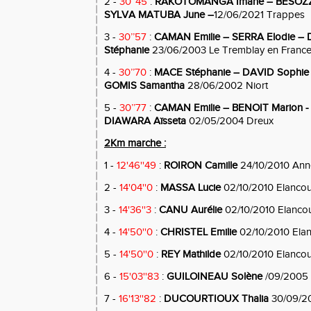
2 -
30’’45
:
RAKOTOMANGA Imane
– BESOZZ
SYLVA MATUBA June –
12/06/2021 Trappes
3 -
30’’57
:
CAMAN Emilie – SERRA Elodie –
Stéphanie
23/06/2003 Le Tremblay en Franc
4 -
30’’70
:
MACE Stéphanie – DAVID Sophie 
GOMIS Samantha
28/06/2002 Niort
5 -
30’’77
:
CAMAN Emilie – BENOIT Marion 
DIAWARA Aïsseta
02/05/2004 Dreux
2Km marche :
1 -
12'46''49
:
ROIRON Camille
24/10/2010 Ann
2 -
14'04''0
:
MASSA Lucie
02/10/2010 Elancou
3 -
14'36''3
:
CANU Aurélie
02/10/2010 Elancou
4 -
14'50''0
:
CHRISTEL Emilie
02/10/2010 Elan
5 -
14'50''0
:
REY Mathilde
02/10/2010 Elancou
6 -
15'03''83
:
GUILOINEAU Solène
/09/2005 M
7 -
16'13''82
:
DUCOURTIOUX Thalia
30/09/20