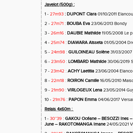
Javelot (500g) :
1 -
27m93
: DUPONT Clara
01/10/2011 Elancou
2 -
27m71
:
BOUBA Eva
23/06/2013 Bondy
3 -
26m16
:
DAUBIE Mathilde
11/05/2008 Le p
4 -
25m74
:
DIAWARA Aïsseta
01/05/2004 Dr
5 -
24m98
:
GUILOINEAU Solène
31/03/2007 
6 -
23m50
:
LOMBARD Mathilde
30/06/2019 S
7 -
23m42
:
ACHY Laetitia
23/06/2004 Elanco
8 -
22m18
:
ROIRON Camille
16/05/2010 Maison
9 -
21m90
:
VIRLOGEUX Lena
23/05/2014 Gu
10 -
21m76
:
PAPON Emma
04/06/2017 Versai
Relais 4x60m :
1 -
30’’39
:
GAKOU Océane – BESOZZI Ines 
June – RAKOTOMANGA Imane
24/05/2021 Ve