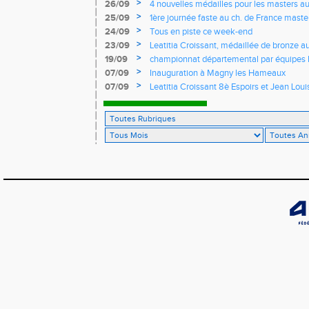
Yvelines
>
26/09
4 nouvelles médailles pour les masters 
>
25/09
1ère journée faste au ch. de France masters
d'argent
>
24/09
Tous en piste ce week-end
>
23/09
Leatitia Croissant, médaillée de bronze 
de course de montagne
>
19/09
championnat départemental par équipes 
>
07/09
Inauguration à Magny les Hameaux
>
07/09
Leatitia Croissant 8è Espoirs et Jean Loui
France de 10 km sur route