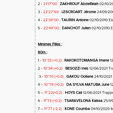
2 -
21'17''00
:
ZAKHROUF Abdelfatah
02/10/20
3 -
22'27''69
:
LESCROART Jérome
24/09/200
4 -
22'34''00
:
TAURIN Antoine
02/10/2010 El
5 -
22'49''00
:
DANCHOT Julien
02/10/2010 E
Minimes Filles :
80m :
1 -
10’’33 (+0.2)
:
RAKOKOTOMANGA Imane
12
2 -
10’’34 (+0.2)
:
BESOZZI Ines
12/06/2021 T
3 -
10’’70 (+0.0)
:
GAKOU Océane
24/10/2021
4 –
10’’79 (+0.2)
:
DA SYLVA MATUBA June
12
5 –
11’’22(+0.2)
:
HOYS Cali
12/06/2021 Trapp
6 -
11''73 (+0.2)
:
TSARAVELONA Kaïssa
25/09
7 –
11’’77 (-2.2)
:
KONE Coumba
04/10/2020 M