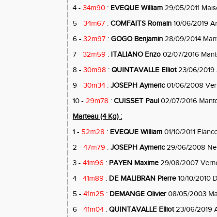
4 -
34m90
:
EVEQUE William
29/05/2011 Maiso
5 -
34m67
:
COMFAITS Romain
10/06/2019 A
6 -
32m97
:
GOGO Benjamin
28/09/2014 Mante
7 -
32m59
:
ITALIANO Enzo
02/07/2016 Mantes
8 -
30m98
:
QUINTAVALLE Elliot
23/06/2019 
9 -
30m34
:
JOSEPH Aymeric
01/06/2008 Vers
10 -
29m78
:
CUISSET Paul
02/07/2016 Mantes
Marteau (4 Kg) :
1 -
52m28
:
EVEQUE William
01/10/2011 Elanc
2 -
47m79
:
JOSEPH Aymeric
29/06/2008 Ne
3 -
41m96
:
PAYEN Maxime
29/08/2007 Vern
4 -
41m89
:
DE MALIBRAN Pierre
10/10/2010 
5 -
41m25
:
DEMANGE Olivier
08/05/2003 Man
6 -
41m04
:
QUINTAVALLE Elliot
23/06/2019 A