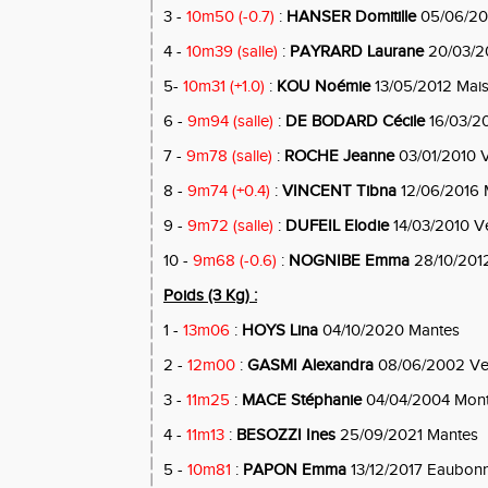
3 -
10m50 (-0.7)
:
HANSER Domitille
05/06/201
4 -
10m39 (salle)
:
PAYRARD Laurane
20/03/2
5-
10m31 (+1.0)
:
KOU Noémie
13/05/2012 Maiso
6 -
9m94 (salle)
:
DE BODARD Cécile
16/03/2
7 -
9m78 (salle)
:
ROCHE Jeanne
03/01/2010 V
8 -
9m74 (+0.4)
:
VINCENT Tibna
12/06/2016 M
9 -
9m72 (salle)
:
DUFEIL Elodie
14/03/2010 Ve
10 -
9m68 (-0.6)
:
NOGNIBE Emma
28/10/201
Poids (3 Kg) :
1 -
13m06
:
HOYS Lina
04/10/2020 Mantes
2 -
12m00
:
GASMI Alexandra
08/06/2002 Ver
3 -
11m25
:
MACE Stéphanie
04/04/2004 Mon
4 -
11m13
:
BESOZZI Ines
25/09/2021 Mantes
5 -
10m81
:
PAPON Emma
13/12/2017 Eaubon