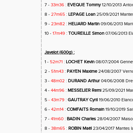
7 -
33m36
:
EVEQUE Tommy
12/10/2013 Anto
8 -
27m65
:
LEPAGE Loan
25/09/2021 Mante
9 -
23m82
:
HELIARD Martin
09/06/2013 Mante
10 -
17m49
:
TOUREILLE Simon
07/06/2013 El
Javelot (600g) :
1 -
52m71
:
LOCHET Kevin
08/07/2004 Gennevi
2 -
51m43
:
PAYEN Maxime
24/08/2007 Vern
3 -
48m02
:
DURAND Arthur
04/06/2008 Dre
4 -
44m96
:
MESSELIER Remi
25/09/2021 Ma
5
- 43m79
:
GAUTRAY Cyril
19/06/2010 Elanc
6 -
42m14
:
COMFAITS Romain
19/10/2019 Sai
7 -
41m60
:
BADIN Charles
28/04/2007 Maison
8 -
38m65
:
ROBIN Maël
23/04/2017 Mantes la