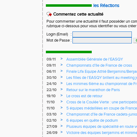
les Réactions
Commentez cette actualité
Pour commenter une actualité il faut posséder un compt
rubrique ci-dessous pour vous identifier ou vous crée
Login (Email)
:
Mot de Passe
:
>
09/11
Assemblée Générale de l'EASQY
>
09/11
Championnats d’Ile de France de cross
>
06/11
Finale Lifa Equipe Athlé Benjamins/Benj
>
30/10
Les filles de l'EASQY brillent au meeting 
records du club battus
>
24/10
Les minimes 6ème au championnat de Fr
>
22/10
Retour sur le marathon de Paris
>
19/10
Le cross est de retour
>
11/10
Cross de la Coulée Verte : une participat
Rendez-vous !
>
11/10
5 équipes médaillées en coupe de France
>
03/10
Championnat d'Ile de France cadets-junior
l'EASQY victorieuses
>
02/10
6 équipes en quête de podium
>
27/09
Plusieurs équipes de spécialité en route 
France
>
26/09
Victoire des équipes benjamins et minim