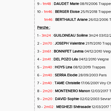
9 -
1m48
:
DAUDET Marie
08/11/2006 Trappe
10 -
1m46
:
BERGER Eloise
25/11/2018 Trappe
1m46
:
BERTHAULT Ariane
26/02/2006 
Perche :
1 -
3m24
:
GUILOINEAU Solène
3m24 03/02/2
2 -
2m70
:
JOSEPH Valentine
21/11/2010 Trap
3 -
2m61
:
BONNIFET Lavinia
04/12/2010 Veig
4 -
2m41
:
DEL POZO Léa
04/12/2010 Veigne
5 -
2m40
:
HOYS Lina
08/12/2019 Trappes
6 -
2m40
:
SERRA Elodie
28/09/2003 Paris
7 -
2m40
:
TAME Christelle
17/06/2001 Viry Cha
8 -
2m20
:
MONTENERO Manon
12/03/2017 
9 -
2m20
:
DAVID Sophie
02/02/2003 Sevra
10 -
2m02
:
MEGHEZI Shérasade
12/03/2017 