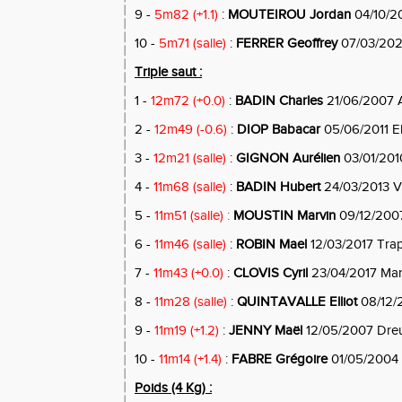
9 -
5m82 (+1.1)
:
MOUTEIROU Jordan
04/10/20
10 -
5m71 (salle)
:
FERRER Geoffrey
07/03/20
Triple saut :
1 -
12m72 (+0.0)
:
BADIN Charles
21/06/2007 
2 -
12m49 (-0.6)
:
DIOP Babacar
05/06/2011 E
3 -
12m21 (salle)
:
GIGNON Aurélien
03/01/2010
4 -
11m68 (salle)
:
BADIN Hubert
24/03/2013 Ve
5 -
11m51 (salle)
:
MOUSTIN Marvin
09/12/200
6 -
11m46 (salle)
:
ROBIN Mael
12/03/2017 Tra
7 -
11m43 (+0.0)
:
CLOVIS Cyril
23/04/2017 Ma
8 -
11m28 (salle)
:
QUINTAVALLE Elliot
08/12/
9 -
11m19 (+1.2)
:
JENNY Maël
12/05/2007 Dre
10 -
11m14 (+1.4)
:
FABRE Grégoire
01/05/2004
Poids (4 Kg) :