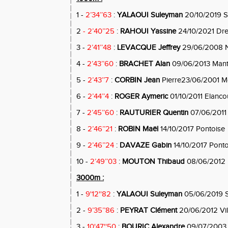
1 -
2’34’’63
:
YALAOUI Suleyman
20/10/2019 S
2
- 2’40’’25
:
RAHOUI Yassine
24/10/2021 Dr
3 -
2’41’’48
:
LEVACQUE Jeffrey
29/06/2008 
4 -
2’43’’60
:
BRACHET Alan
09/06/2013 Mante
5 -
2’43’’7
:
CORBIN Jean
Pierre23/06/2001 M
6 -
2’44’’4
:
ROGER Aymeric
01/10/2011 Elanco
7 -
2’45’’60
:
RAUTURIER Quentin
07/06/2011 
8 -
2’46’’21
:
ROBIN Maël
14/10/2017 Pontoise
9 -
2’46’’24
:
DAVAZE Gabin
14/10/2017 Ponto
10 -
2’49’’03
:
MOUTON Thibaud
08/06/2012 
3000m :
1 -
9'12''82
:
YALAOUI Suleyman
05/06/2019 S
2 -
9’35’’86
:
PEYRAT Clément
20/06/2012 Vil
3 -
10'47''50
:
BOURIC Alexandre
09/07/2003 