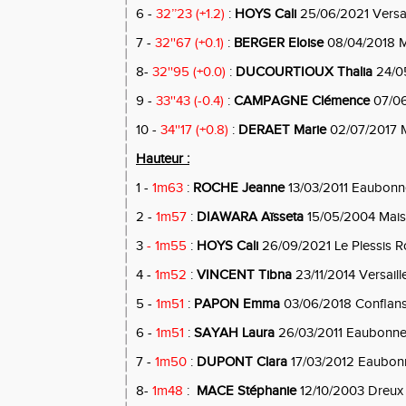
6 -
32’’23 (+1.2)
:
HOYS Cali
25/06/2021 Versai
7 -
32''67 (+0.1)
:
BERGER Eloise
08/04/2018 Ma
8-
32''95 (+0.0)
:
DUCOURTIOUX Thalia
24/0
9 -
33''43 (-0.4)
:
CAMPAGNE Clémence
07/06
10 -
34''17 (+0.8)
:
DERAET Marie
02/07/2017 M
Hauteur :
1 -
1m63
:
ROCHE Jeanne
13/03/2011 Eaubonn
2 -
1m57
:
DIAWARA Aïsseta
15/05/2004 Maiso
3
- 1m55
:
HOYS Cali
26/09/2021 Le Plessis 
4 -
1m52
:
VINCENT Tibna
23/11/2014 Versaill
5 -
1m51
:
PAPON Emma
03/06/2018 Conflan
6 -
1m51
:
SAYAH Laura
26/03/2011 Eaubonn
7 -
1m50
:
DUPONT Clara
17/03/2012 Eaubon
8-
1m48
:
MACE Stéphanie
12/10/2003 Dreux