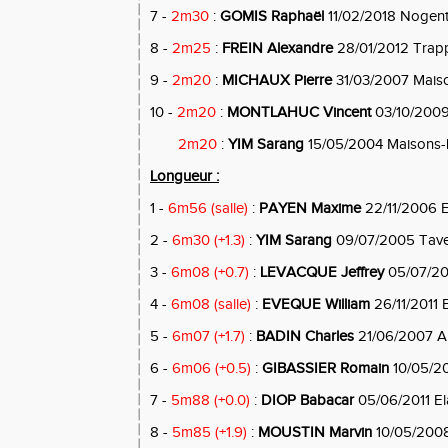
7 -
2m30
:
GOMIS Raphaël
11/02/2018 Nogent
8 -
2m25
:
FREIN Alexandre
28/01/2012 Trap
9 -
2m20
:
MICHAUX Pierre
31/03/2007 Maison
10 -
2m20
:
MONTLAHUC Vincent
03/10/2009
2m20
:
YIM Sarang
15/05/2004 Maisons-La
Longueur :
1 -
6m56 (salle)
:
PAYEN Maxime
22/11/2006 
2 -
6m30 (+1.3)
:
YIM Sarang
09/07/2005 Tave
3 -
6m08 (+0.7)
:
LEVACQUE Jeffrey
05/07/20
4 -
6m08 (salle)
:
EVEQUE William
26/11/2011
5 -
6m07
(+1.7)
:
BADIN Charles
21/06/2007 A
6 -
6m06 (+0.5)
:
GIBASSIER Romain
10/05/2
7 -
5m88 (+0.0)
:
DIOP Babacar
05/06/2011 El
8 -
5m85 (+1.9)
:
MOUSTIN Marvin
10/05/200