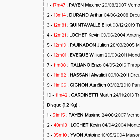
1 -
17m47
:
PAYEN Maxime
29/08/2007 Vern
2 -
13m14
:
DURAND Arthur
04/06/2008 Dreu
3 -
12m81
:
QUINTAVALLE Elliot
08/12/2019 T
4 -
12m21
:
LOCHET Kevin
09/06/2004 Anton
5 -
12m19
:
PAJINADON Julien
28/03/2005 Mai
6 -
12m01
:
EVEQUE William
20/03/2011 Monde
7 -
11m88
:
ITALIANO Enzo
04/05/2016 Trapp
8 -
11m82
:
HASSANI Alwalidi
09/10/2011 Dre
9 -
11m66
:
GIGNON Aurélien
03/02/2010 Pari
10 -
11m42
:
GARDINETTI Martin
24/11/2013 T
Disque (1,2 Kg) :
1 -
51m15
:
PAYEN Maxime
24/08/2007 Verno
2 -
40m18
:
LOCHET Kevin
04/04/2004 Monte
3 -
35m10
:
YVON Antoine
16/05/2004 Maisons