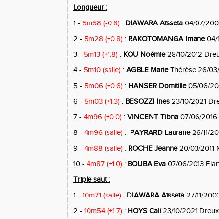
Longueur :
1 -
5m58 (-0.8)
:
DIAWARA Aïsseta
04/07/200
2 -
5m28 (+0.8)
:
RAKOTOMANGA Imane
04/
3 -
5m13 (+1.8)
:
KOU Noémie
28/10/2012 Dre
4 -
5m10 (salle)
:
AGBLE Marie
Thérèse 26/03
5 -
5m06 (+0.6)
:
HANSER Domitille
05/06/201
6 -
5m03 (+1.3)
:
BESOZZI Ines
23/10/2021 Dr
7 -
4m96 (+0.0)
:
VINCENT Tibna
07/06/2016
8 -
4m96 (salle)
:
PAYRARD Laurane
26/11/20
9 -
4m88 (salle)
:
ROCHE Jeanne
20/03/2011 
10 -
4m87 (+1.0)
:
BOUBA Eva
07/06/2013 Elan
Triple saut :
1 -
10m71 (salle)
:
DIAWARA Aïsseta
27/11/200
2 -
10m54 (+1.7)
:
HOYS Cali
23/10/2021 Dreux