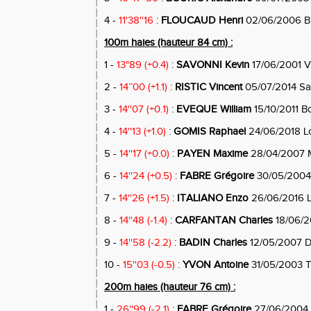
4 -
11'38''16
:
FLOUCAUD Henri
02/06/2006 Bl
100m haies (hauteur 84 cm) :
1 -
13"89 (+0.4)
:
SAVONNI Kevin
17/06/2001 Vi
2 -
14’’00 (+1.1)
:
RISTIC Vincent
05/07/2014 Sa
3 -
14''07 (+0.1)
:
EVEQUE William
15/10/2011 B
4 -
14''13 (+1.0)
:
GOMIS Raphael
24/06/2018 L
5 -
14''17 (+0.0)
:
PAYEN Maxime
28/04/2007 Ma
6 -
14''24 (+0.5)
:
FABRE Grégoire
30/05/2004
7 -
14''26 (+1.5)
:
ITALIANO Enzo
26/06/2016 La
8 -
14''48 (-1.4)
:
CARFANTAN Charles
18/06/20
9 -
14''58 (-2.2)
:
BADIN Charles
12/05/2007 D
10 -
15''03 (-0.5)
:
YVON Antoine
31/05/2003 T
200m haies (hauteur 76 cm) :
1 -
26''99 (-2.1)
:
FABRE Grégoire
27/06/2004 M