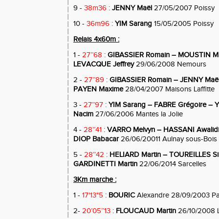
9 -
38m36
:
JENNY Maël
27/05/2007 Poissy
10 -
36m96
:
YIM Sarang
15/05/2005 Poissy
Relais 4x60m :
1 -
27’’68
:
GIBASSIER Romain – MOUSTIN Ma
LEVACQUE Jeffrey
29/06/2008 Nemours
2 -
27’’89
:
GIBASSIER Romain – JENNY Maël
PAYEN Maxime
28/04/2007 Maisons Laffitte
3 -
27’’97
:
YIM Sarang – FABRE Grégoire –
Nacim
27/06/2006 Mantes la Jolie
4 -
28’’41
:
VARRO Melvyn – HASSANI Awalidi
DIOP Babacar
26/06/20011 Aulnay sous-Bois
5 -
28’’42
:
HELIARD Martin – TOUREILLES Si
GARDINETTI Martin
22/06/2014 Sarcelles
3Km marche :
1 -
17'13"5
:
BOURIC
Alexandre 28/09/2003 Pa
2-
20’05’’13
:
FLOUCAUD Martin
26/10/2008 