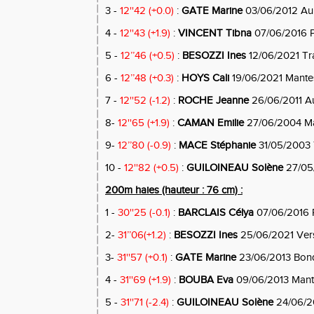
3 -
12''42 (+0.0)
:
GATE Marine
03/06/2012 Aul
4 -
12''43 (+1.9)
:
VINCENT Tibna
07/06/2016 
5 -
12’’46 (+0.5)
:
BESOZZI Ines
12/06/2021 T
6 -
12’’48 (+0.3)
:
HOYS Cali
19/06/2021 Mante
7 -
12''52 (-1.2)
:
ROCHE Jeanne
26/06/2011 Au
8-
12''65 (+1.9)
:
CAMAN Emilie
27/06/2004 Man
9-
12’’80 (-0.9)
:
MACE Stéphanie
31/05/2003 
10 -
12''82 (+0.5)
:
GUILOINEAU Solène
27/05
200m haies (hauteur : 76 cm) :
1 -
30''25 (-0.1)
:
BARCLAIS Célya
07/06/2016 
2-
31’’06(+1.2)
:
BESOZZI Ines
25/06/2021 Vers
3-
31''57 (+0.1)
:
GATE Marine
23/06/2013 Bon
4 -
31''69 (+1.9)
:
BOUBA Eva
09/06/2013 Mantes
5 -
31''71 (-2.4)
:
GUILOINEAU Solène
24/06/2