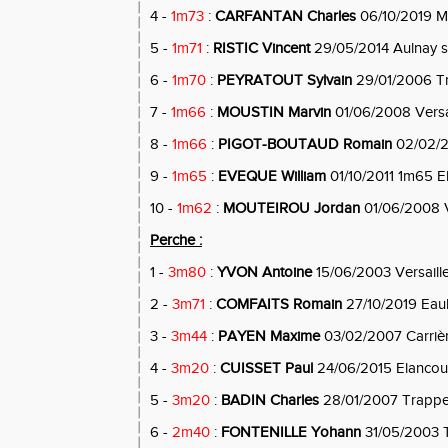
4 -
1m73
:
CARFANTAN Charles
06/10/2019 Ma
5 -
1m71
:
RISTIC Vincent
29/05/2014 Aulnay s
6 -
1m70
:
PEYRATOUT Sylvain
29/01/2006 T
7 -
1m66
:
MOUSTIN Marvin
01/06/2008 Versa
8 -
1m66
:
PIGOT-BOUTAUD Romain
02/02/2
9 -
1m65
:
EVEQUE William
01/10/2011 1m65 E
10 -
1m62
:
MOUTEIROU Jordan
01/06/2008 V
Perche :
1 -
3m80
:
YVON Antoine
15/06/2003 Versaill
2 -
3m71
:
COMFAITS Romain
27/10/2019 Ea
3 -
3m44
:
PAYEN Maxime
03/02/2007 Carrièr
4 -
3m20
:
CUISSET Paul
24/06/2015 Elancou
5 -
3m20
:
BADIN Charles
28/01/2007 Trapp
6 -
2m40
:
FONTENILLE Yohann
31/05/2003 