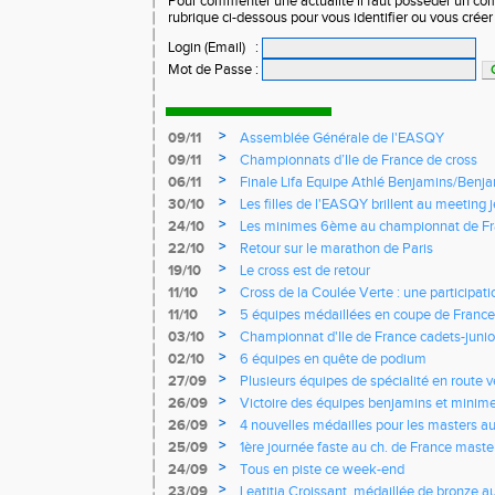
Pour commenter une actualité il faut posséder un compt
rubrique ci-dessous pour vous identifier ou vous crée
Login (Email)
:
Mot de Passe
:
>
09/11
Assemblée Générale de l'EASQY
>
09/11
Championnats d’Ile de France de cross
>
06/11
Finale Lifa Equipe Athlé Benjamins/Benj
>
30/10
Les filles de l'EASQY brillent au meeting 
records du club battus
>
24/10
Les minimes 6ème au championnat de Fr
>
22/10
Retour sur le marathon de Paris
>
19/10
Le cross est de retour
>
11/10
Cross de la Coulée Verte : une participat
Rendez-vous !
>
11/10
5 équipes médaillées en coupe de France
>
03/10
Championnat d'Ile de France cadets-junior
l'EASQY victorieuses
>
02/10
6 équipes en quête de podium
>
27/09
Plusieurs équipes de spécialité en route 
France
>
26/09
Victoire des équipes benjamins et minim
Yvelines
>
26/09
4 nouvelles médailles pour les masters 
>
25/09
1ère journée faste au ch. de France masters
d'argent
>
24/09
Tous en piste ce week-end
>
23/09
Leatitia Croissant, médaillée de bronze 