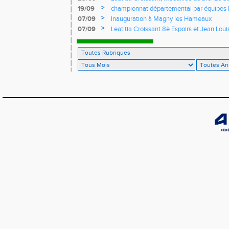
de course de montagne
>
19/09
championnat départemental par équipes 
>
07/09
Inauguration à Magny les Hameaux
>
07/09
Leatitia Croissant 8è Espoirs et Jean Loui
France de 10 km sur route