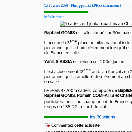
13 Février 2020 - Philippe LEFEVRE (Entraineur)
Info Indoor
Raphael GOMIS
est sélectionné sur 60m haies
ème
Il occupe la 3
place au bilan national indo
personnel qu’il a battu récemment lorsqu’il e
de France en salle
Yanis SIASSIA
est retenu sur 200m juniors.
ème
Il est actuellement 12
au bilan français en 
personnel qu’il a amélioré dernièrement au c
en salle
Le relais 4x200m cadets, composé de
Baptis
Raphael GOMIS, Romain COMFAITS et Char
participera aussi au championnat de France, qu
temps en 1’35’’22, record du club.
les Réactions
Commentez cette actualité