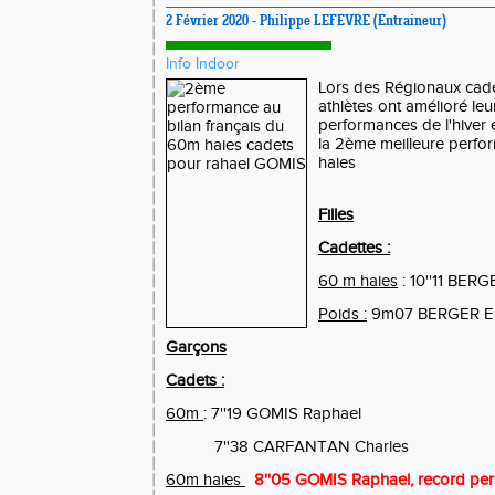
2 Février 2020 - Philippe LEFEVRE (Entraineur)
Info Indoor
Lors des Régionaux cade
athlètes ont amélioré leu
performances de l'hiver 
la 2ème meilleure perfo
haies
Filles
Cadettes :
60 m haies
: 10''11 BERG
Poids :
9m07 BERGER El
Garçons
Cadets :
60m
: 7''19 GOMIS Raphael
7''38 CARFANTAN Charles
60m haies
8''05 GOMIS Raphael, record per