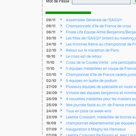
Mot de Passe
:
>
09/11
Assemblée Générale de l'EASQY
>
09/11
Championnats d’Ile de France de cross
>
06/11
Finale Lifa Equipe Athlé Benjamins/Benj
>
30/10
Les filles de l'EASQY brillent au meeting 
records du club battus
>
24/10
Les minimes 6ème au championnat de Fr
>
22/10
Retour sur le marathon de Paris
>
19/10
Le cross est de retour
>
11/10
Cross de la Coulée Verte : une participat
Rendez-vous !
>
11/10
5 équipes médaillées en coupe de France
>
03/10
Championnat d'Ile de France cadets-junior
l'EASQY victorieuses
>
02/10
6 équipes en quête de podium
>
27/09
Plusieurs équipes de spécialité en route 
France
>
26/09
Victoire des équipes benjamins et minim
Yvelines
>
26/09
4 nouvelles médailles pour les masters 
>
25/09
1ère journée faste au ch. de France masters
d'argent
>
24/09
Tous en piste ce week-end
>
23/09
Leatitia Croissant, médaillée de bronze 
de course de montagne
>
19/09
championnat départemental par équipes 
>
07/09
Inauguration à Magny les Hameaux
>
07/09
Leatitia Croissant 8è Espoirs et Jean Loui