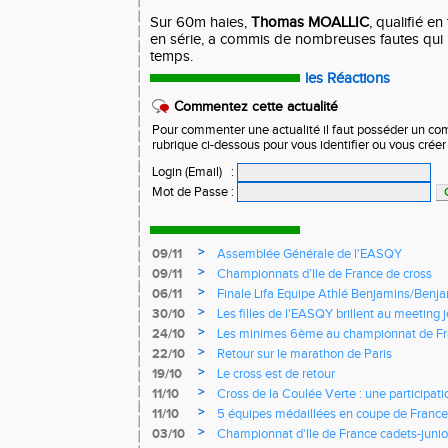
Sur 60m haies,
Thomas MOALLIC
, qualifié en
en série, a commis de nombreuses fautes qui l'
temps.
les Réactions
Commentez cette actualité
Pour commenter une actualité il faut posséder un compt
rubrique ci-dessous pour vous identifier ou vous crée
Login (Email)
:
Mot de Passe
:
>
09/11
Assemblée Générale de l'EASQY
>
09/11
Championnats d’Ile de France de cross
>
06/11
Finale Lifa Equipe Athlé Benjamins/Benj
>
30/10
Les filles de l'EASQY brillent au meeting 
records du club battus
>
24/10
Les minimes 6ème au championnat de Fr
>
22/10
Retour sur le marathon de Paris
>
19/10
Le cross est de retour
>
11/10
Cross de la Coulée Verte : une participat
Rendez-vous !
>
11/10
5 équipes médaillées en coupe de France
>
03/10
Championnat d'Ile de France cadets-junior