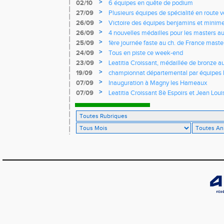
l'EASQY victorieuses
>
02/10
6 équipes en quête de podium
>
27/09
Plusieurs équipes de spécialité en route 
France
>
26/09
Victoire des équipes benjamins et minim
Yvelines
>
26/09
4 nouvelles médailles pour les masters 
>
25/09
1ère journée faste au ch. de France masters
d'argent
>
24/09
Tous en piste ce week-end
>
23/09
Leatitia Croissant, médaillée de bronze 
de course de montagne
>
19/09
championnat départemental par équipes 
>
07/09
Inauguration à Magny les Hameaux
>
07/09
Leatitia Croissant 8è Espoirs et Jean Loui
France de 10 km sur route