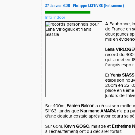
27 Janvier 2020 - Philippe LEFEVRE (Entraineur)
Info Indoor
A Eaubonne, lo
de France en sa
deux jeunes spr
mis en évidence
Lena VIRLOG
record du 400m
qui la met en 1
français espoir 
Et
Yanis SIASS
établi son nou
200m en 22''02 
place en 6ème p
juniors de l'hive
Sur 400m,
Fabien Balcon
a réussi son meilleur
51''63, tandis que
Narimane AMARA
n'a pu par
d'une douleur costale après avoir couru sa sér
Sur 60m,
Kevin GOGO
, malade et
Estherline 
à l'échauffement) ont du déclarer forfait.