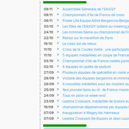
>
09/11
Assemblée Générale de l'EASQY
>
09/11
Championnats d’Ile de France de cross
>
06/11
Finale Lifa Equipe Athlé Benjamins/Benj
>
30/10
Les filles de l'EASQY brillent au meeting 
records du club battus
>
24/10
Les minimes 6ème au championnat de Fr
>
22/10
Retour sur le marathon de Paris
>
19/10
Le cross est de retour
>
11/10
Cross de la Coulée Verte : une participat
Rendez-vous !
>
11/10
5 équipes médaillées en coupe de France
>
03/10
Championnat d'Ile de France cadets-junior
l'EASQY victorieuses
>
02/10
6 équipes en quête de podium
>
27/09
Plusieurs équipes de spécialité en route 
France
>
26/09
Victoire des équipes benjamins et minim
Yvelines
>
26/09
4 nouvelles médailles pour les masters 
>
25/09
1ère journée faste au ch. de France masters
d'argent
>
24/09
Tous en piste ce week-end
>
23/09
Leatitia Croissant, médaillée de bronze 
de course de montagne
>
19/09
championnat départemental par équipes 
>
07/09
Inauguration à Magny les Hameaux
>
07/09
Leatitia Croissant 8è Espoirs et Jean Loui
France de 10 km sur route