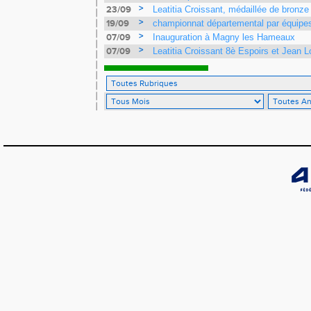
>
23/09
Leatitia Croissant, médaillée de bronz
France de course de montagne
>
19/09
championnat départemental par équipe
>
07/09
Inauguration à Magny les Hameaux
>
07/09
Leatitia Croissant 8è Espoirs et Jean L
9 aux France de 10 km sur route