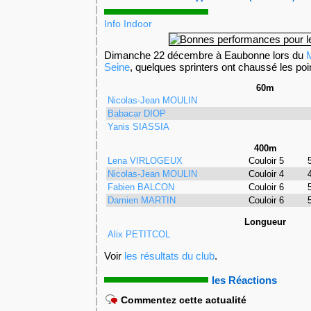
Info Indoor
Dimanche 22 décembre à Eaubonne lors du
Seine
, quelques sprinters ont chaussé les poi
60m
Nicolas-Jean MOULIN
Babacar DIOP
Yanis SIASSIA
400m
Lena VIRLOGEUX
Couloir 5
Nicolas-Jean MOULIN
Couloir 4
Fabien BALCON
Couloir 6
Damien MARTIN
Couloir 6
Longueur
Alix PETITCOL
Voir
les résultats du club
.
les Réactions
Commentez cette actualité