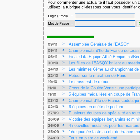
Pour commenter une actualité il faut posséder un c
utilisez la rubrique ci-dessous pour vous identifier
Login (Email)
:
Mot de Passe
:
>
09/11
Assemblée Générale de l'EASQY
>
09/11
Championnats d’Ile de France de cross
>
06/11
Finale Lifa Equipe Athlé Benjamins/Be
>
30/10
Les filles de l'EASQY brillent au meeti
avec 4 records du club battus
>
24/10
Les minimes 6ème au championnat de 
>
22/10
Retour sur le marathon de Paris
>
19/10
Le cross est de retour
>
11/10
Cross de la Coulée Verte : une particip
au Rendez-vous !
>
11/10
5 équipes médaillées en coupe de Fra
>
03/10
Championnat d'Ile de France cadets-juni
équipes de l'EASQY victorieuses
>
02/10
6 équipes en quête de podium
>
27/09
Plusieurs équipes de spécialité en rou
de France
>
26/09
Victoire des équipes benjamins et min
Yvelines
>
26/09
4 nouvelles médailles pour les master
France
>
25/09
1ère journée faste au ch. de France mas
et 1 d'argent
>
24/09
Tous en piste ce week-end