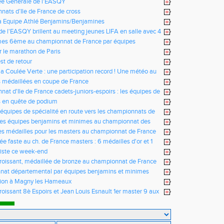
e Générale de l'EASQY
ats d’Ile de France de cross
fa Equipe Athlé Benjamins/Benjamines
s de l'EASQY brillent au meeting jeunes LIFA en salle avec 4
u club battus
mes 6ème au championnat de France par équipes
r le marathon de Paris
st de retour
la Coulée Verte : une participation record ! Une météo au
us !
 médaillées en coupe de France
at d'Ile de France cadets-juniors-espoirs : les équipes de
ictorieuses
s en quête de podium
 équipes de spécialité en route vers les championnats de
des équipes benjamins et minimes au championnat des
es médailles pour les masters au championnat de France
ée faste au ch. de France masters : 6 médailles d'or et 1
iste ce week-end
Croissant, médaillée de bronze au championnat de France
e de montagne
nat départemental par équipes benjamins et minimes
tion à Magny les Hameaux
Croissant 8è Espoirs et Jean Louis Esnault 1er master 9 aux
 10 km sur route