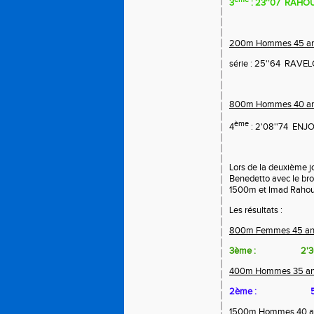
3
: 23''07
RAHOU
200m Hommes 45 an
série : 25''64
RAVEL
800m Hommes 40 an
ème
4
: 2'08''74
ENJO
Lors de la deuxième j
Benedetto avec le br
1500m et Imad Rahoui
Les résultats :
800m Femmes 45 ans
3ème :
2'3
400m Hommes 35 an
2ème :
5
1500m Hommes 40 a