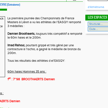
FEVRE (Entraineur)
d'Athlétisme.
LES ESPACES
La première journée des Championnats de France
Masters à Liévin a vu les athlètes de l'EASQY remporté
3 médailles :
Damien Broothaerts,
toujours très compétitif a remporté
le 60m haies et le 200m.
Imad Rahoui,
pourtant grippé et très gêné par une
contracture à l'ischio, a gagné la médaille de bronze du
200m.
Tous les résultats des athlètes d el'EASQY:
60m haies Hommes 35 ans :
er
1
: 7''98
BROOTHAERTS Damien
s :
ERTS Damien