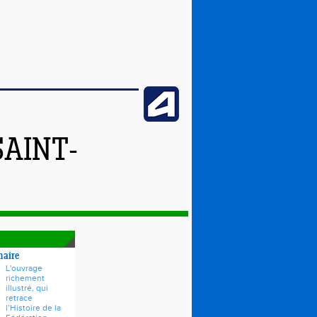
SAINT-
naire
L'ouvrage
richement
illustré, qui
retrace
l’Histoire de la