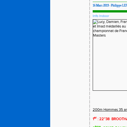
16 Mars 2019 - Philippe LE
Info Indoor
200m Hommes 35 an
er
1
: 22''38
BROOTHA
ème