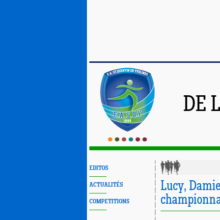
DE 
EDITOS
Lucy, Damie
ACTUALITÉS
championnat
COMPETITIONS