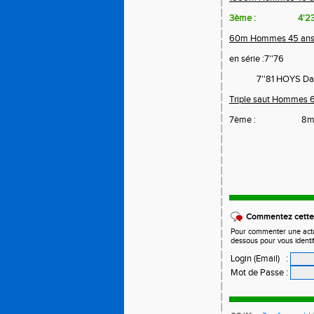
3ème :
4'23
60m Hommes 45 ans
en série :7''76
7''81 HOYS Dav
Triple saut Hommes 6
7ème :
8m
Commentez cette 
Pour commenter une actual
dessous pour vous identi
Login (Email)
:
Mot de Passe
: