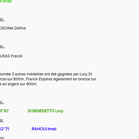
I Imad
s :
OSONA Dafine
s :
LRAS Franck
ournée 3 autres médailles ont été gagnées par Lucy Di
onze sur 800m, Franck Enjolras également en bronze sur
 en argent sur 400m.
 :
0''87
DI BENEDETTO Lucy
s:
2''71
RAHOUI Imad
ns: