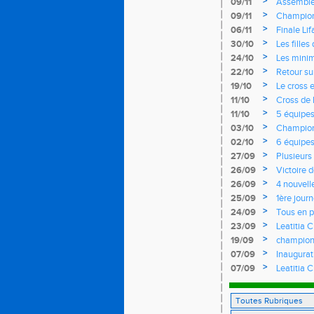
>
09/11
Assemblé
>
09/11
Championn
>
06/11
Finale Li
>
30/10
Les fille
records d
>
24/10
Les mini
>
22/10
Retour su
>
19/10
Le cross e
>
11/10
Cross de 
Rendez-vo
>
11/10
5 équipes
>
03/10
Championn
l'EASQY v
>
02/10
6 équipe
>
27/09
Plusieurs
France
>
26/09
Victoire 
Yvelines
>
26/09
4 nouvell
>
25/09
1ère journ
d'argent
>
24/09
Tous en p
>
23/09
Leatitia 
de cours
>
19/09
champion
>
07/09
Inaugura
>
07/09
Leatitia 
France de