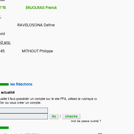
''15
ENJOLRAS Franck
:
RAVELOSONA Dafine
id
0 ans:
45
MITHOUT Philippe
les Réactions
actualité
ité il faut posséder un compte sur le site FFA, utilisez la rubrique ci-
fier ou vous créer un compte.
|
mot de passe oublié ?