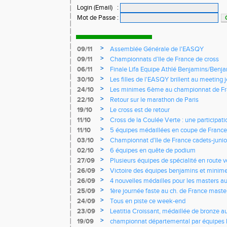
Login (Email)
:
Mot de Passe
:
>
09/11
Assemblée Générale de l'EASQY
>
09/11
Championnats d’Ile de France de cross
>
06/11
Finale Lifa Equipe Athlé Benjamins/Benj
>
30/10
Les filles de l'EASQY brillent au meeting 
records du club battus
>
24/10
Les minimes 6ème au championnat de Fr
>
22/10
Retour sur le marathon de Paris
>
19/10
Le cross est de retour
>
11/10
Cross de la Coulée Verte : une participat
Rendez-vous !
>
11/10
5 équipes médaillées en coupe de France
>
03/10
Championnat d'Ile de France cadets-junior
l'EASQY victorieuses
>
02/10
6 équipes en quête de podium
>
27/09
Plusieurs équipes de spécialité en route 
France
>
26/09
Victoire des équipes benjamins et minim
Yvelines
>
26/09
4 nouvelles médailles pour les masters 
>
25/09
1ère journée faste au ch. de France masters
d'argent
>
24/09
Tous en piste ce week-end
>
23/09
Leatitia Croissant, médaillée de bronze 
de course de montagne
>
19/09
championnat départemental par équipes 