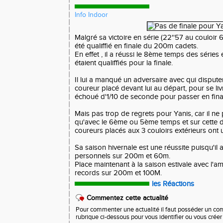
Info Indoor
Malgré sa victoire en série (22''57 au couloir 6
été qualiffié en finale du 200m cadets.
En effet , il a réussi le 8ème temps des séries 
étaient qualiffiés pour la finale.
Il lui a manqué un adversaire avec qui disputer 
coureur placé devant lui au départ, pour se liv
échoué d'1/10 de seconde pour passer en fina
Mais pas trop de regrets pour Yanis, car il ne p
qu'avec le 6ème ou 5ème temps et sur cette di
coureurs placés aux 3 couloirs extérieurs on
Sa saison hivernale est une réussite puisqu'il 
personnels sur 200m et 60m.
Place maintenant à la saison estivale avec l'a
records sur 200m et 100M.
les Réactions
Commentez cette actualité
Pour commenter une actualité il faut posséder un compt
rubrique ci-dessous pour vous identifier ou vous crée