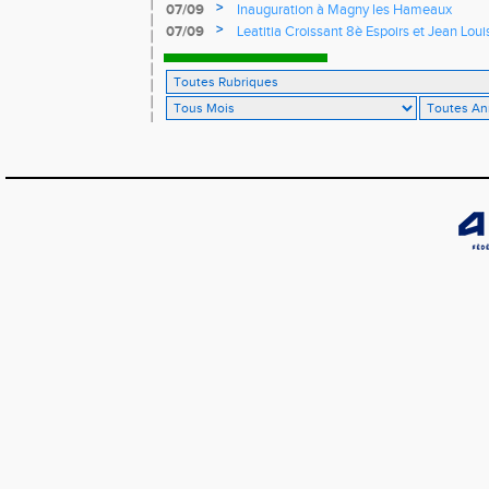
>
07/09
Inauguration à Magny les Hameaux
>
07/09
Leatitia Croissant 8è Espoirs et Jean Loui
France de 10 km sur route