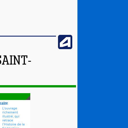
SAINT-
naire
L'ouvrage
richement
illustré, qui
retrace
l’Histoire de la