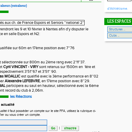
traîneurs (entraîneur)
d'Athlétisme.
LES ESPACES
rendront les 9 et 10 février à Nantes afin d'y disputer le
 en salle Espoirs et N2:
ualifiée sur 60m en 17ème position avec 7''76
t sélectionnée sur 800m au 2ème rang avec 2'11''37.
et
Cyril VINCENT - VIRY
sont retenus sur 1500m en 1ére et
espectivement 3'51''67 et 3'51'' 90.
as MOALLIC
est qualifié avec la 3ème performance en 8''02
par
Alexandre LEFEBVRE
, en 17ème position avec 8''29.
HAL
participera au saut en hauteur, sélectionné avec la 6ème
nt record du club à 2,06m.
les Réactions
actualité
ité il faut posséder un compte sur le site FFA, utilisez la rubrique ci-
fier ou vous créer un compte.
|