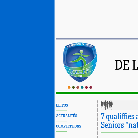
DE 
EDITOS
7 qualiffiés
ACTUALITÉS
Seniors ''nat
COMPETITIONS