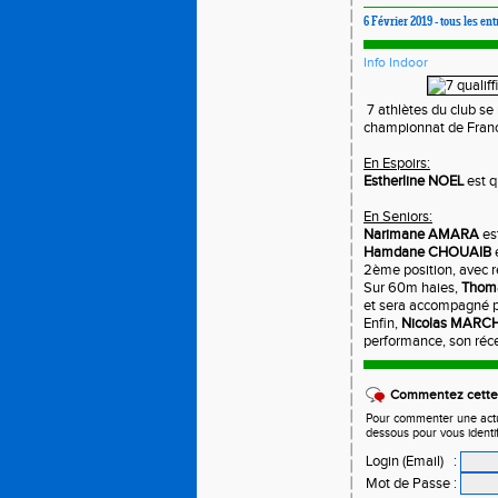
6 Février 2019 - tous les en
Info Indoor
7 athlètes du club se 
championnat de France
En Espoirs:
Estherline NOEL
est q
En Seniors:
Narimane AMARA
es
Hamdane CHOUAIB
2ème position, avec r
Sur 60m haies,
Thom
et sera accompagné 
Enfin,
Nicolas MARC
performance, son réce
Commentez cette 
Pour commenter une actual
dessous pour vous identi
Login (Email)
:
Mot de Passe
: