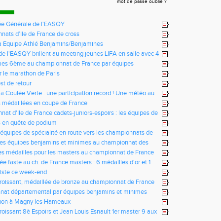
mot de passe oublié ?
e Générale de l'EASQY
ats d’Ile de France de cross
fa Equipe Athlé Benjamins/Benjamines
s de l'EASQY brillent au meeting jeunes LIFA en salle avec 4
u club battus
mes 6ème au championnat de France par équipes
r le marathon de Paris
st de retour
la Coulée Verte : une participation record ! Une météo au
us !
 médaillées en coupe de France
at d'Ile de France cadets-juniors-espoirs : les équipes de
ictorieuses
s en quête de podium
 équipes de spécialité en route vers les championnats de
des équipes benjamins et minimes au championnat des
es médailles pour les masters au championnat de France
ée faste au ch. de France masters : 6 médailles d'or et 1
iste ce week-end
Croissant, médaillée de bronze au championnat de France
e de montagne
nat départemental par équipes benjamins et minimes
tion à Magny les Hameaux
Croissant 8è Espoirs et Jean Louis Esnault 1er master 9 aux
 10 km sur route