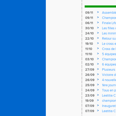
>
09/11
Assemblé
>
09/11
Championn
>
06/11
Finale Li
>
30/10
Les fille
records d
>
24/10
Les mini
>
22/10
Retour su
>
19/10
Le cross e
>
11/10
Cross de 
Rendez-vo
>
11/10
5 équipes
>
03/10
Championn
l'EASQY v
>
02/10
6 équipe
>
27/09
Plusieurs
France
>
26/09
Victoire 
Yvelines
>
26/09
4 nouvell
>
25/09
1ère journ
d'argent
>
24/09
Tous en p
>
23/09
Leatitia 
de cours
>
19/09
champion
>
07/09
Inaugura
>
07/09
Leatitia 
France de