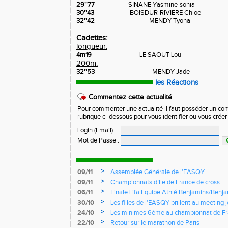
29''77
SINANE Yasmine-sonia
30''43
BOISDUR-RIVIERE Chloe
32''42
MENDY Tyona
Cadettes:
longueur:
4m19
LE SAOUT Lou
200m:
32''53
MENDY Jade
les Réactions
Commentez cette actualité
Pour commenter une actualité il faut posséder un compt
rubrique ci-dessous pour vous identifier ou vous crée
Login (Email)
:
Mot de Passe
:
>
09/11
Assemblée Générale de l'EASQY
>
09/11
Championnats d’Ile de France de cross
>
06/11
Finale Lifa Equipe Athlé Benjamins/Benj
>
30/10
Les filles de l'EASQY brillent au meeting 
records du club battus
>
24/10
Les minimes 6ème au championnat de Fr
>
22/10
Retour sur le marathon de Paris