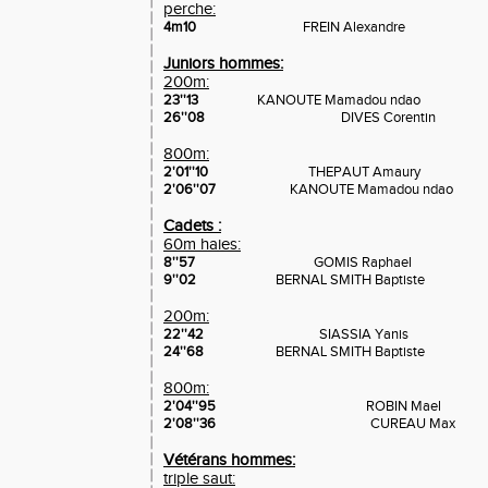
perche:
4m10
FREIN Alexandre
Juniors hommes:
200m:
23''13
KANOUTE Mamadou ndao
26''08
DIVES Corentin
800m:
2'01''10
THEPAUT Amaury
2'06''07
KANOUTE Mamadou ndao
Cadets :
60m haies:
8''57
GOMIS Raphael
9''02
BERNAL SMITH Baptiste
200m:
22''42
SIASSIA Yanis
24''68
BERNAL SMITH Baptiste
800m:
2'04''95
ROBIN Mael
2'08''36
CUREAU Max
Vétérans hommes:
triple saut: