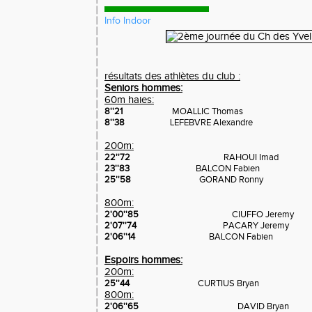
Info Indoor
résultats des athlètes du club :
Seniors hommes:
60m haies:
8''21
MOALLIC Thomas
8''38
LEFEBVRE Alexandre
200m:
22''72
RAHOUI Imad
23''83
BALCON Fabien
25''58
GORAND Ronny
800m:
2'00''85
CIUFFO Jeremy
2'07''74
PACARY Jeremy
2'06''14
BALCON Fabien
Espoirs hommes:
200m:
25''44
CURTIUS Bryan
800m:
2'06''65
DAVID Bryan