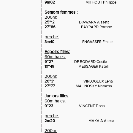
9m02
MITHOUT Philippe
Seniors femmes :
200m:
25''12
DIAWARA Aisseta
27''66
PAYRARD Roxane
perche
:
3m40
ENGASSER Emilie
Espoirs filles:
60m haies:
9''27
DE BODARD Cecile
10''49
MESSAGER Katell
200m:
26''31
VIRLOGEUX Lena
27''77
MALINOSKY Natacha
Juniors filles:
60m haies:
9''23
VINCENT Tibna
perche:
2m20
MAKAIA Alexia
200m: