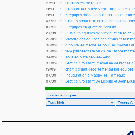
>
19/10
Le cross est de retour
>
11/10
Cross de la Coulée Verte : une participat
Rendez-vous !
>
11/10
5 équipes médaillées en coupe de France
>
03/10
Championnat d'Ile de France cadets-junior
l'EASQY victorieuses
>
02/10
6 équipes en quête de podium
>
27/09
Plusieurs équipes de spécialité en route 
France
>
26/09
Victoire des équipes benjamins et minim
Yvelines
>
26/09
4 nouvelles médailles pour les masters 
>
25/09
1ère journée faste au ch. de France masters
d'argent
>
24/09
Tous en piste ce week-end
>
23/09
Leatitia Croissant, médaillée de bronze 
de course de montagne
>
19/09
championnat départemental par équipes 
>
07/09
Inauguration à Magny les Hameaux
>
07/09
Leatitia Croissant 8è Espoirs et Jean Loui
France de 10 km sur route