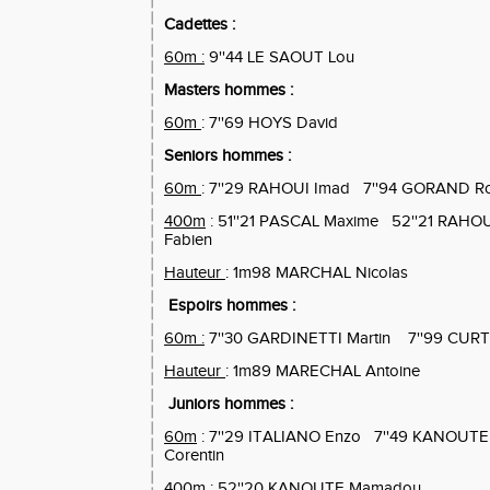
Cadettes :
60m :
9''44 LE SAOUT Lou
Masters hommes :
60m
: 7''69 HOYS David
Seniors hommes :
60m
: 7''29 RAHOUI Imad
7''94 GORAND R
400m
: 51''21 PASCAL Maxime
52''21 RAHOU
Fabien
Hauteur
: 1m98 MARCHAL Nicolas
Espoirs hommes :
60m :
7''30 GARDINETTI Martin
7''99 CURT
Hauteur
: 1m89 MARECHAL Antoine
Juniors hommes :
60m
: 7''29 ITALIANO Enzo
7''49 KANOUT
Corentin
400m
:
52''20 KANOUTE Mamadou