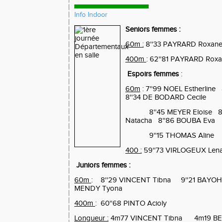
Info Indoor
Seniors femmes :
60m :
8''33 PAYRARD Roxan
400m
: 62''81 PAYRARD Rox
Espoirs femmes
:
60m
: 7''99 NOEL Estherline
8''34 DE BODARD Cecile
8''45 MEYER Eloise
8
Natacha
8''86 BOUBA Eva
9''15 THOMAS Aline
400 :
59''73 VIRLOGEUX Len
Juniors femmes :
60m
:
8''29 VINCENT Tibna
9''21 BAYOH
MENDY Tyona
400m
:
60''68 PINTO Acioly
Longueur :
4m77 VINCENT Tibna
4m19 BE