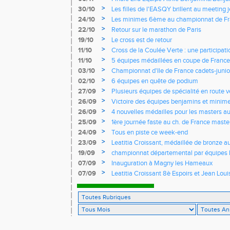
>
30/10
Les filles de l'EASQY brillent au meeting 
records du club battus
>
24/10
Les minimes 6ème au championnat de Fr
>
22/10
Retour sur le marathon de Paris
>
19/10
Le cross est de retour
>
11/10
Cross de la Coulée Verte : une participat
Rendez-vous !
>
11/10
5 équipes médaillées en coupe de France
>
03/10
Championnat d'Ile de France cadets-junior
l'EASQY victorieuses
>
02/10
6 équipes en quête de podium
>
27/09
Plusieurs équipes de spécialité en route 
France
>
26/09
Victoire des équipes benjamins et minim
Yvelines
>
26/09
4 nouvelles médailles pour les masters 
>
25/09
1ère journée faste au ch. de France masters
d'argent
>
24/09
Tous en piste ce week-end
>
23/09
Leatitia Croissant, médaillée de bronze 
de course de montagne
>
19/09
championnat départemental par équipes 
>
07/09
Inauguration à Magny les Hameaux
>
07/09
Leatitia Croissant 8è Espoirs et Jean Loui
France de 10 km sur route