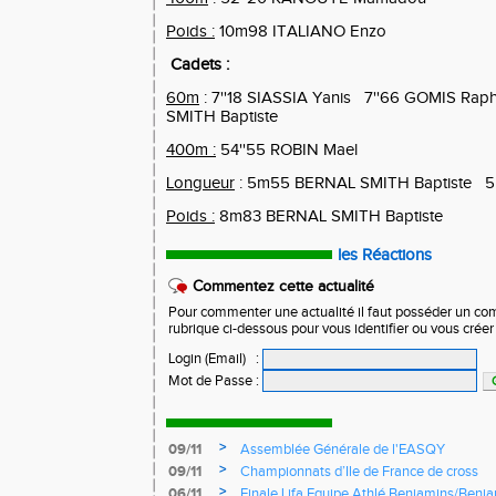
Poids :
10m98 ITALIANO Enzo
Cadets :
60m
: 7''18 SIASSIA Yanis
7''66 GOMIS Raph
SMITH Baptiste
400m :
54''55 ROBIN Mael
Longueur
: 5m55 BERNAL SMITH Baptiste
5
Poids :
8m83 BERNAL SMITH Baptiste
les Réactions
Commentez cette actualité
Pour commenter une actualité il faut posséder un compt
rubrique ci-dessous pour vous identifier ou vous crée
Login (Email)
:
Mot de Passe
:
>
09/11
Assemblée Générale de l'EASQY
>
09/11
Championnats d’Ile de France de cross
>
06/11
Finale Lifa Equipe Athlé Benjamins/Benj