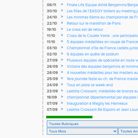
>
06/11
Finale Lifa Equipe Athlé Benjamins/Benj
>
30/10
Les filles de l'EASQY brillent au meeting 
records du club battus
>
24/10
Les minimes 6ème au championnat de Fr
>
22/10
Retour sur le marathon de Paris
>
19/10
Le cross est de retour
>
11/10
Cross de la Coulée Verte : une participat
Rendez-vous !
>
11/10
5 équipes médaillées en coupe de France
>
03/10
Championnat d'Ile de France cadets-junior
l'EASQY victorieuses
>
02/10
6 équipes en quête de podium
>
27/09
Plusieurs équipes de spécialité en route 
France
>
26/09
Victoire des équipes benjamins et minim
Yvelines
>
26/09
4 nouvelles médailles pour les masters 
>
25/09
1ère journée faste au ch. de France masters
d'argent
>
24/09
Tous en piste ce week-end
>
23/09
Leatitia Croissant, médaillée de bronze 
de course de montagne
>
19/09
championnat départemental par équipes 
>
07/09
Inauguration à Magny les Hameaux
>
07/09
Leatitia Croissant 8è Espoirs et Jean Loui
France de 10 km sur route