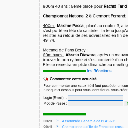
800m 40 ans :
5ème place pour
Rachid Farid
Championnat National 2 à Clermont Ferrand:
400m
:
Maxime Pascal
, placé au couloir 3, a te
s'est porté en tête de sa série. Il a tenu jusq
résister au retour de ses adversaires en fin d
49''74.
Meeting de Paris Bercy
:
60m haies :
Aïsseta Diawara,
après un mauvais
trouver le bon rythme et s'est contenté d'un 
Elle se remettra en piste dimanche au meeting 
les Réactions
Commentez cette actualité
Pour commenter une actualité il faut posséder un compt
rubrique ci-dessous pour vous identifier ou vous crée
Login (Email)
:
Mot de Passe
:
>
09/11
Assemblée Générale de l'EASQY
>
09/11
Championnats d’Ile de France de cross