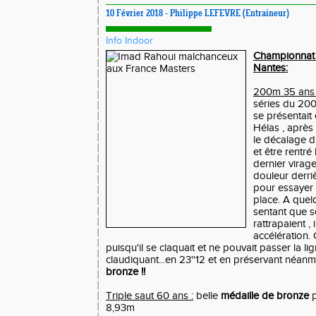
10 Février 2018 - Philippe LEFEVRE (Entraineur)
Info Indoor
Championnat 
Nantes:
200m 35 ans 
séries du 200
se présentait
Hélas , après
le décalage d
et être rentré
dernier virag
douleur derriè
pour essayer
place. A quelq
sentant que s
rattrapaient , 
accélération. C
puisqu'il se claquait et ne pouvait passer la li
claudiquant...en 23''12 et en préservant néan
bronze !!
Triple saut 60 ans :
belle
médaille de bronze
p
8,93m