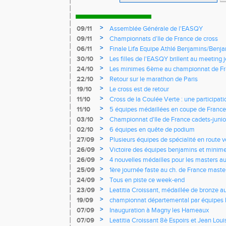
>
09/11
Assemblée Générale de l'EASQY
>
09/11
Championnats d’Ile de France de cross
>
06/11
Finale Lifa Equipe Athlé Benjamins/Benj
>
30/10
Les filles de l'EASQY brillent au meeting 
records du club battus
>
24/10
Les minimes 6ème au championnat de Fr
>
22/10
Retour sur le marathon de Paris
>
19/10
Le cross est de retour
>
11/10
Cross de la Coulée Verte : une participat
Rendez-vous !
>
11/10
5 équipes médaillées en coupe de France
>
03/10
Championnat d'Ile de France cadets-junior
l'EASQY victorieuses
>
02/10
6 équipes en quête de podium
>
27/09
Plusieurs équipes de spécialité en route 
France
>
26/09
Victoire des équipes benjamins et minim
Yvelines
>
26/09
4 nouvelles médailles pour les masters 
>
25/09
1ère journée faste au ch. de France masters
d'argent
>
24/09
Tous en piste ce week-end
>
23/09
Leatitia Croissant, médaillée de bronze 
de course de montagne
>
19/09
championnat départemental par équipes 
>
07/09
Inauguration à Magny les Hameaux
>
07/09
Leatitia Croissant 8è Espoirs et Jean Loui