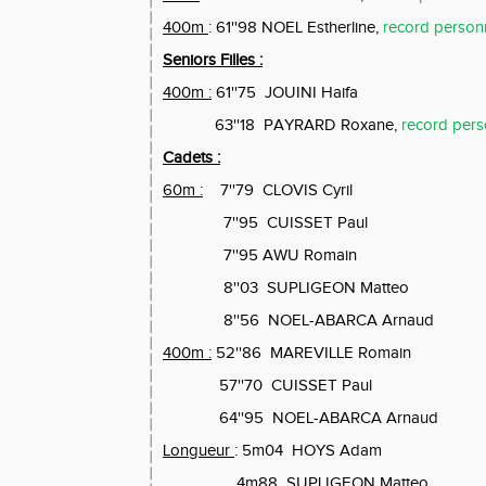
400m
: 61''98 NOEL Estherline,
record person
Seniors Filles :
400m :
61''75
JOUINI Haifa
63''18
PAYRARD Roxane,
record pers
Cadets :
60m :
7''79
CLOVIS Cyril
7''95
CUISSET Paul
7''95 AWU Romain
8''03
SUPLIGEON Matteo
8''56
NOEL-ABARCA Arnaud
400m :
52''86
MAREVILLE Romain
57''70
CUISSET Paul
64''95
NOEL-ABARCA Arnaud
Longueur
: 5m04
HOYS Adam
4m88
SUPLIGEON Matteo