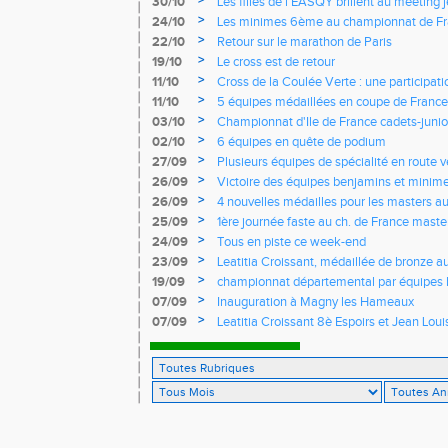
>
30/10
Les filles de l'EASQY brillent au meeting 
records du club battus
>
24/10
Les minimes 6ème au championnat de Fr
>
22/10
Retour sur le marathon de Paris
>
19/10
Le cross est de retour
>
11/10
Cross de la Coulée Verte : une participat
Rendez-vous !
>
11/10
5 équipes médaillées en coupe de France
>
03/10
Championnat d'Ile de France cadets-junior
l'EASQY victorieuses
>
02/10
6 équipes en quête de podium
>
27/09
Plusieurs équipes de spécialité en route 
France
>
26/09
Victoire des équipes benjamins et minim
Yvelines
>
26/09
4 nouvelles médailles pour les masters 
>
25/09
1ère journée faste au ch. de France masters
d'argent
>
24/09
Tous en piste ce week-end
>
23/09
Leatitia Croissant, médaillée de bronze 
de course de montagne
>
19/09
championnat départemental par équipes 
>
07/09
Inauguration à Magny les Hameaux
>
07/09
Leatitia Croissant 8è Espoirs et Jean Loui
France de 10 km sur route