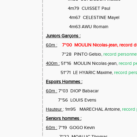
4m79
CUISSET Paul
4m67
CELESTINE Mayel
4m63 AWU Romain
Juniors Garçons :
60m :
7''00
MOULIN Nicolas-jean, record d
7''28
PINTO Gelsio,
record personne
400m :
51''16
MOULIN Nicolas-jean,
record p
51''71
LE HYARIC Maxime,
record per
Espoirs Hommes :
60m :
7''03
DIOP Babacar
7''56
LOUIS Evens
Hauteur
: 1m95
MARECHAL Antoine,
record 
Seniors hommes :
60m :
7''19
GOGO Kevin
7''22
MOALLIC Thomas