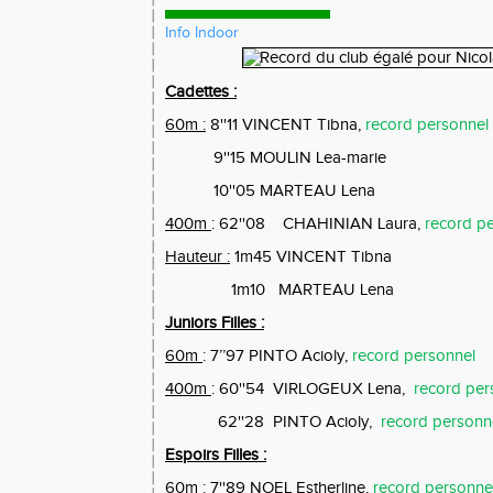
Info Indoor
Cadettes :
60m :
8''11 VINCENT Tibna,
record personnel
9''15 MOULIN Lea-marie
10''05 MARTEAU Lena
400m
: 62''08
CHAHINIAN Laura,
record p
Hauteur :
1m45
VINCENT Tibna
1m10
MARTEAU Lena
Juniors Filles :
60m
: 7’’97 PINTO Acioly,
record personnel
400m
: 60''54
VIRLOGEUX Lena,
record per
62''28
PINTO Acioly,
record personn
Espoirs Filles :
60m
: 7''89 NOEL Estherline,
record personne