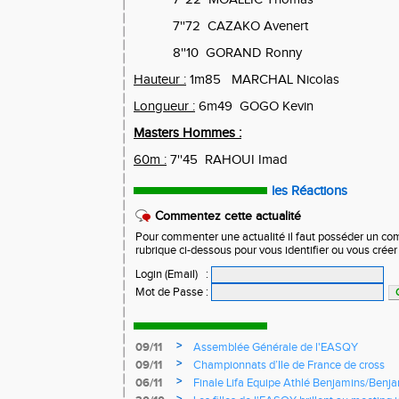
7''72
CAZAKO Avenert
8''10
GORAND Ronny
Hauteur :
1m85
MARCHAL Nicolas
Longueur :
6m49
GOGO Kevin
Masters Hommes :
60m :
7''45
RAHOUI Imad
les Réactions
Commentez cette actualité
Pour commenter une actualité il faut posséder un compt
rubrique ci-dessous pour vous identifier ou vous crée
Login (Email)
:
Mot de Passe
:
>
09/11
Assemblée Générale de l'EASQY
>
09/11
Championnats d’Ile de France de cross
>
06/11
Finale Lifa Equipe Athlé Benjamins/Benj