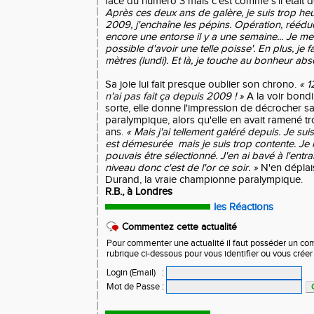
face du numéro 3 mais c'est comme s'il était d
Après ces deux ans de galère, je suis trop h
2009, j'enchaîne les pépins. Opération, rééduc
encore une entorse il y a une semaine... Je me 
possible d'avoir une telle poisse'. En plus, je
mètres (lundi). Et là, je touche au bonheur abso
Sa joie lui fait presque oublier son chrono.
« 1
n'ai pas fait ça depuis 2009 ! »
A la voir bondi
sorte, elle donne l'impression de décrocher s
paralympique, alors qu'elle en avait ramené tro
ans.
« Mais j'ai tellement galéré depuis. Je sui
est démesurée mais je suis trop contente. Je 
pouvais être sélectionné. J'en ai bavé à l'entr
niveau donc c'est de l'or ce soir. »
N'en dépla
Durand, la vraie championne paralympique.
R.B., à Londres
les Réactions
Commentez cette actualité
Pour commenter une actualité il faut posséder un compt
rubrique ci-dessous pour vous identifier ou vous crée
Login (Email)
:
Mot de Passe
: