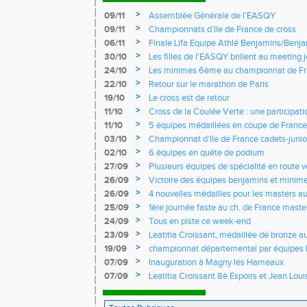
>
09/11
Assemblée Générale de l'EASQY
>
09/11
Championnats d’Ile de France de cross
>
06/11
Finale Lifa Equipe Athlé Benjamins/Benj
>
30/10
Les filles de l'EASQY brillent au meeting 
records du club battus
>
24/10
Les minimes 6ème au championnat de Fr
>
22/10
Retour sur le marathon de Paris
>
19/10
Le cross est de retour
>
11/10
Cross de la Coulée Verte : une participat
Rendez-vous !
>
11/10
5 équipes médaillées en coupe de France
>
03/10
Championnat d'Ile de France cadets-junior
l'EASQY victorieuses
>
02/10
6 équipes en quête de podium
>
27/09
Plusieurs équipes de spécialité en route 
France
>
26/09
Victoire des équipes benjamins et minim
Yvelines
>
26/09
4 nouvelles médailles pour les masters 
>
25/09
1ère journée faste au ch. de France masters
d'argent
>
24/09
Tous en piste ce week-end
>
23/09
Leatitia Croissant, médaillée de bronze 
de course de montagne
>
19/09
championnat départemental par équipes 
>
07/09
Inauguration à Magny les Hameaux
>
07/09
Leatitia Croissant 8è Espoirs et Jean Loui
France de 10 km sur route