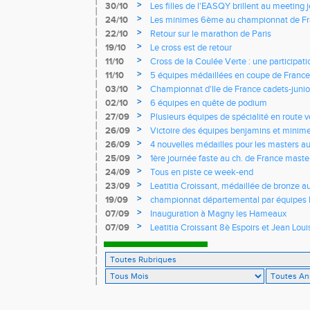
>
30/10
Les filles de l'EASQY brillent au meeting 
records du club battus
>
24/10
Les minimes 6ème au championnat de Fr
>
22/10
Retour sur le marathon de Paris
>
19/10
Le cross est de retour
>
11/10
Cross de la Coulée Verte : une participat
Rendez-vous !
>
11/10
5 équipes médaillées en coupe de France
>
03/10
Championnat d'Ile de France cadets-junior
l'EASQY victorieuses
>
02/10
6 équipes en quête de podium
>
27/09
Plusieurs équipes de spécialité en route 
France
>
26/09
Victoire des équipes benjamins et minim
Yvelines
>
26/09
4 nouvelles médailles pour les masters 
>
25/09
1ère journée faste au ch. de France masters
d'argent
>
24/09
Tous en piste ce week-end
>
23/09
Leatitia Croissant, médaillée de bronze 
de course de montagne
>
19/09
championnat départemental par équipes 
>
07/09
Inauguration à Magny les Hameaux
>
07/09
Leatitia Croissant 8è Espoirs et Jean Loui
France de 10 km sur route