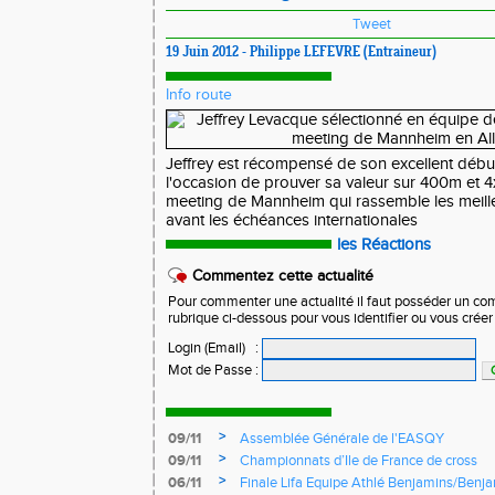
Tweet
19 Juin 2012 - Philippe LEFEVRE (Entraineur)
Info route
Jeffrey est récompensé de son excellent début
l'occasion de prouver sa valeur sur 400m et 
meeting de Mannheim qui rassemble les meill
avant les échéances internationales
les Réactions
Commentez cette actualité
Pour commenter une actualité il faut posséder un compt
rubrique ci-dessous pour vous identifier ou vous crée
Login (Email)
:
Mot de Passe
:
>
09/11
Assemblée Générale de l'EASQY
>
09/11
Championnats d’Ile de France de cross
>
06/11
Finale Lifa Equipe Athlé Benjamins/Benj