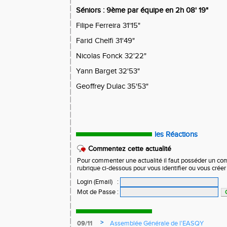
Séniors : 9ème par équipe en 2h 08' 19"
Filipe Ferreira 31'15"
Farid Chelfi 31'49"
Nicolas Fonck 32'22"
Yann Barget 32'53"
Geoffrey Dulac 35'53"
les Réactions
Commentez cette actualité
Pour commenter une actualité il faut posséder un compt
rubrique ci-dessous pour vous identifier ou vous crée
Login (Email)
:
Mot de Passe
:
>
09/11
Assemblée Générale de l'EASQY