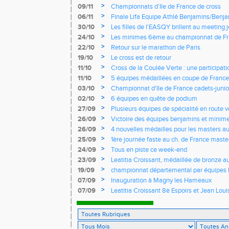
>
09/11
Championnats d’Ile de France de cross
>
06/11
Finale Lifa Equipe Athlé Benjamins/Benj
>
30/10
Les filles de l'EASQY brillent au meeting 
records du club battus
>
24/10
Les minimes 6ème au championnat de Fr
>
22/10
Retour sur le marathon de Paris
>
19/10
Le cross est de retour
>
11/10
Cross de la Coulée Verte : une participat
Rendez-vous !
>
11/10
5 équipes médaillées en coupe de France
>
03/10
Championnat d'Ile de France cadets-junior
l'EASQY victorieuses
>
02/10
6 équipes en quête de podium
>
27/09
Plusieurs équipes de spécialité en route 
France
>
26/09
Victoire des équipes benjamins et minim
Yvelines
>
26/09
4 nouvelles médailles pour les masters 
>
25/09
1ère journée faste au ch. de France masters
d'argent
>
24/09
Tous en piste ce week-end
>
23/09
Leatitia Croissant, médaillée de bronze 
de course de montagne
>
19/09
championnat départemental par équipes 
>
07/09
Inauguration à Magny les Hameaux
>
07/09
Leatitia Croissant 8è Espoirs et Jean Loui
France de 10 km sur route