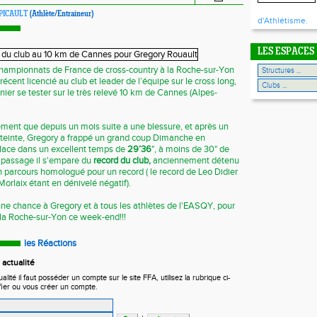
APICAULT
(Athlète/Entraineur)
d'Athlétisme.
LES ESPACES
ampionnats de France de cross-country à la Roche-sur-Yon
récent licencié au club et leader de l’équipe sur le cross long,
ier se tester sur le très relevé 10 km de Cannes (Alpes-
nement que depuis un mois suite a une blessure, et après un
 teinte, Gregory a frappé un grand coup Dimanche en
place dans un excellent temps de
29’36
", à moins de 30" de
 passage il s'empare du
record du club,
anciennement détenu
un parcours homologué pour un record ( le record de Leo Didier
orlaix étant en dénivelé négatif).
e chance à Gregory et à tous les athlètes de l'EASQY, pour
 la Roche-sur-Yon ce week-end!!!
les Réactions
actualité
ité il faut posséder un compte sur le site FFA, utilisez la rubrique ci-
fier ou vous créer un compte.