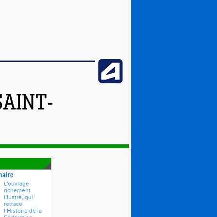
SAINT-
naire
L'ouvrage
richement
illustré, qui
retrace
l’Histoire de la