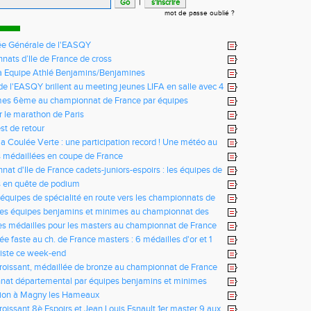
|
mot de passe oublié ?
e Générale de l'EASQY
ats d’Ile de France de cross
fa Equipe Athlé Benjamins/Benjamines
s de l'EASQY brillent au meeting jeunes LIFA en salle avec 4
u club battus
mes 6ème au championnat de France par équipes
r le marathon de Paris
st de retour
la Coulée Verte : une participation record ! Une météo au
us !
 médaillées en coupe de France
at d'Ile de France cadets-juniors-espoirs : les équipes de
ictorieuses
s en quête de podium
 équipes de spécialité en route vers les championnats de
des équipes benjamins et minimes au championnat des
es médailles pour les masters au championnat de France
ée faste au ch. de France masters : 6 médailles d'or et 1
iste ce week-end
Croissant, médaillée de bronze au championnat de France
e de montagne
nat départemental par équipes benjamins et minimes
tion à Magny les Hameaux
Croissant 8è Espoirs et Jean Louis Esnault 1er master 9 aux