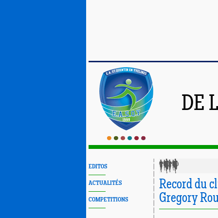
DE 
EDITOS
Record du c
ACTUALITÉS
Gregory Rou
COMPETITIONS