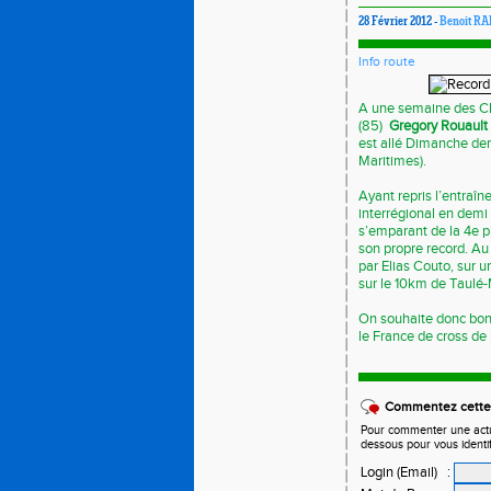
28 Février 2012 -
Benoit R
Info route
A une semaine des Ch
(85)
Gregory Rouault
est allé Dimanche dern
Maritimes).
Ayant repris l’entraî
interrégional en demi
s’emparant de la 4e 
son propre record. Au
par Elias Couto, sur 
sur le 10km de Taulé-M
On souhaite donc bonn
le France de cross de
Commentez cette 
Pour commenter une actual
dessous pour vous identi
Login (Email)
: