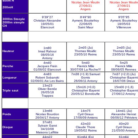
400m H
Nicolas Jean Moulin
Nicolas Jean Moulin
27/06/21
27/06/21
200mH
Angers
Angers
9'39"27
8'49"90
9'05"95
3000m Steeple
Christian Alexandre
Aymeric Bouttefroy
Aymeric Bouttefroy
2000m steeple
19/05/01
22/06/05
18/05/03
CH
Elancourt
Saint Maur
Villeneuve
2m05 (Ju)
2m05 (Ju)
1m80
Hauteur
Thomas Moallic
Thomas Moallic
Imad Rahoui
23/05/10 Reims
23/05/10 Reims
08/05/16
Antony
4m40
5m40
5m25
Perche
Jacques Frein
Pierrick Mille
Pierrick
Mille
01/06/02 Elancourt
30/07/09 La Roche/Y
08/06/05 Rennes
4m83
7m38 (+1.9) Samuel
7m37 (+2,0) (Ju)
Longueur
Robert Sobanski
Gomis
Christopher Bayemi
02/06/01 Aix Les Bains
26/06/11 Antony
16/07/06 Dreux
13m23
15m16 (+0,0)
15m00 (+1,6)
Olivier Berrée
Triple saut
Christopher Bayemi
Christopher Bayemi
26/05/18
20/05/12 Bondoufle
27/06/12 Antony
Trappes
13m66
14m75
14m41 (Ju)
Poids
Nicolas Bourdon
Cyril Giraux
Alexandre Henrat
26/04/17 Antony
17/06/09 Amiens
06/06/12
Pithiviers
37m81
42m33
40m20
Sylvain Garot
Disque
Claude Thore
Cyril
Giraux
04/10/08
19/05/02 Reims
21/05/00 Antony
Maisons Laffitte
44m22
61m64 (Es)
61m64