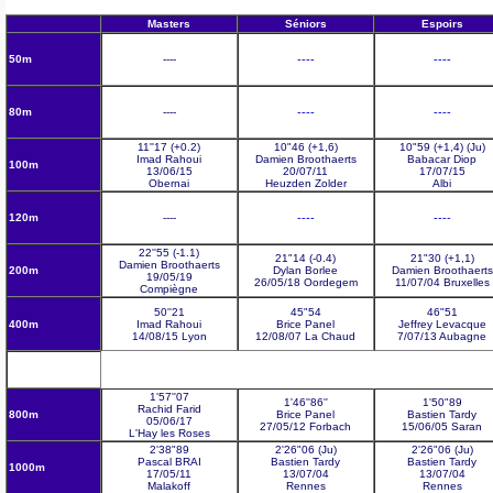
Masters
Séniors
Espoirs
50m
----
----
----
80m
----
----
----
11''17 (+0.2)
10"46 (+1,6)
10"59 (+1,4) (Ju)
Imad Rahoui
Damien Broothaerts
Babacar Diop
100m
13/06/15
20/07/11
17/07/15
Obernai
Heuzden Zolder
Albi
120m
----
----
----
22''55 (-1.1)
21"14 (-0.4)
21"30 (+1,1)
Damien Broothaerts
200m
Dylan Borlee
Damien Broothaerts
19/05/19
26/05/18
Oordegem
11/07/04 Bruxelles
Compiègne
50''21
45"54
46"51
400m
Imad Rahoui
Brice Panel
Jeffrey Levacque
14/08/15 Lyon
12/08/07 La Chaud
7/07/13 Aubagne
1'57''07
1'46''86''
1'50"89
Rachid Farid
800m
Brice Panel
Bastien Tardy
05/06/17
27/05/12 Forbach
15/06/05 Saran
L'Hay les Roses
2'38"89
2'26"06 (Ju)
2'26"06 (Ju)
Pascal BRAI
Bastien Tardy
Bastien Tardy
1000m
17/05/11
13/07/04
13/07/04
Malakoff
Rennes
Rennes