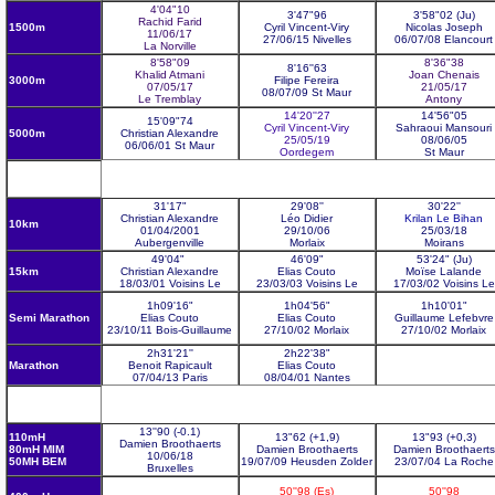
4'04"10
3'47"96
3'58"02 (Ju)
Rachid Farid
1500m
Cyril Vincent-Viry
Ni
c
ola
s
Joseph
11/06/17
27/06/15 Nivelles
06/
07/08 Elancourt
La Norville
8'58"09
8'36"38
8'16''63
Khalid Atmani
Joan Chenais
3000m
Filipe Fereira
07/05/17
21/05/17
08/07/09 St Maur
Le Tremblay
Antony
14'20''27
14'56"05
15'09"74
Cyril Vincent-Viry
Sahraoui
Mansouri
5000m
Christian A
lexandre
25/05/19
08/06/05
06/06/01 St Maur
Oordegem
St Maur
31'17"
29'08''
30'22''
Christian Alexandre
Léo Didier
Krilan Le Bihan
10km
01/04/2001
29/10/06
25/03/18
Aubergenville
Morlaix
Moirans
49'04"
46'09"
53'24" (Ju)
15km
Christian Alexandre
Elias Couto
Moïse Lalande
18/03/01 Voisins Le
23/03/03 Voisins Le
17/03/02 Voisins Le
1h09'16"
1h04'56"
1h10'01"
Semi Marathon
Elias Couto
Elias Couto
Guillaume
Lefebvre
23/10/11 Bois-Guillaume
27/10/02 Morlaix
27/10/02 Morlaix
2h31'21''
2h22'38"
Marathon
Benoit Rapicault
Elias Couto
07/04/13
Paris
08/04/01 Nantes
13''90 (-0.1)
110mH
13"62 (+1,9)
13"93 (+0,3)
Damien Broothaerts
80mH MIM
Damien Broothaerts
Damien Broothaerts
10/06/18
50MH BEM
19/07/09 Heusden Zolder
23/07/04 La Roche
Bruxelles
50''98 (Es)
50''98