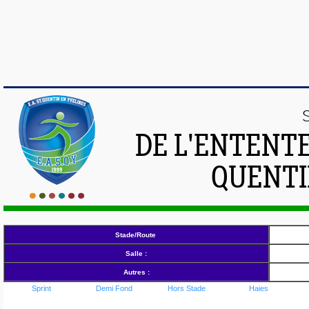
DE L'ENTENT
QUENTI
Stade/Route
Salle :
Autres :
Sprint
Demi Fond
Hors Stade
Haies