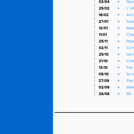
03/04
>
Nouv
25/02
>
L' E
16/02
>
AG 
27/01
>
Ass
12/01
>
Repo
11/01
>
Cha
25/11
>
Repr
02/11
>
Ce m
25/10
>
les 
21/10
>
Chal
13/10
>
Pas 
05/10
>
Au t
27/09
>
Plac
02/09
>
Meet
26/06
>
RE 