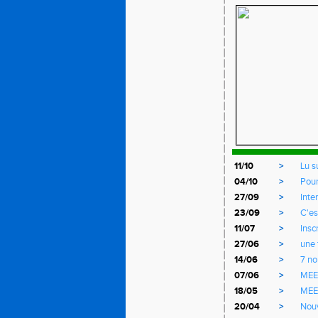
11/10
>
Lu s
04/10
>
Pour
27/09
>
Inte
23/09
>
C'es
11/07
>
Insc
27/06
>
une 
14/06
>
7 no
07/06
>
MEET
18/05
>
MEE
20/04
>
Nouv