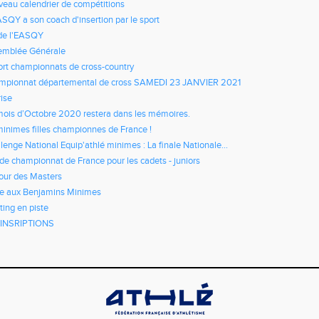
eau calendrier de compétitions
ASQY a son coach d'insertion par le sport
de l'EASQY
emblée Générale
rt championnats de cross-country
mpionnat départemental de cross SAMEDI 23 JANVIER 2021
ise
ois d’Octobre 2020 restera dans les mémoires.
minimes filles championnes de France !
lenge National Equip'athlé minimes : La finale Nationale...
de championnat de France pour les cadets - juniors
our des Masters
e aux Benjamins Minimes
ing en piste
- INSRIPTIONS