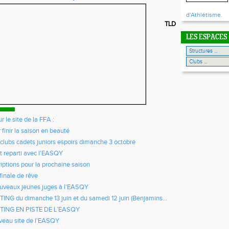
d'Athlétisme.
TLD
LES ESPACES
ur le site de la FFA :
 finir la saison en beauté
rclubs cadets juniors espoirs dimanche 3 octobre
t reparti avec l'EASQY
riptions pour la prochaine saison
finale de rêve
uveaux jeunes juges à l'EASQY
ING du dimanche 13 juin et du samedi 12 juin (Benjamins...
TING EN PISTE DE L’EASQY
eau site de l'EASQY