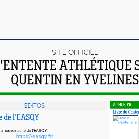
SITE OFFICIEL
L'ENTENTE ATHLÉTIQUE 
QUENTIN EN YVELINES
EDITOS
ATHLE.FR
Livre du Cente
e de l'EASQY
au nouveau site de l'EASQY :
https://easqy.fr/