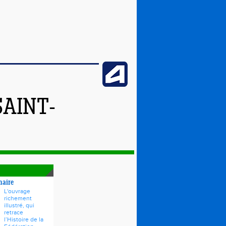
SAINT-
naire
L'ouvrage
richement
illustré, qui
retrace
l’Histoire de la