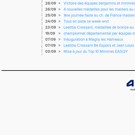
France
26/09
>
Victoire des équipes benjamins et minime
Yvelines
26/09
>
4 nouvelles médailles pour les masters a
25/09
>
1ère journée faste au ch. de France masters 
d'argent
24/09
>
Tous en piste ce week-end
23/09
>
Leatitia Croissant, médaillée de bronze a
course de montagne
19/09
>
championnat départemental par équipes b
07/09
>
Inauguration à Magny les Hameaux
07/09
>
Leatitia Croissant 8è Espoirs et Jean Louis
France de 10 km sur route
03/09
>
Mise à jour du Top 10 Minimes EASQY