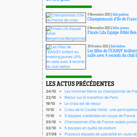
9 Novembre 2021
|
Info gadoue
Championnats d’Ile de Franc
6 Novembre 2021
|
Infos jeunes
Finale Lifa Equipe Athlé B
30 Octobre 2021
|
Info Indoor
Les filles de l'EASQY brille
salle avec 4 records du club 
LES ACTUS PRÉCÉDENTES
24/10
>
Les minimes 6ème au championnat de Fra
22/10
>
Retour sur le marathon de Paris
19/10
>
Le cross est de retour
11/10
>
Cross de la Coulée Verte : une participati
Rendez-vous !
11/10
>
5 équipes médaillées en coupe de France
03/10
>
Championnat d'Ile de France cadets-juniors
l'EASQY victorieuses
02/10
>
6 équipes en quête de podium
27/09
>
Plusieurs équipes de spécialité en route v